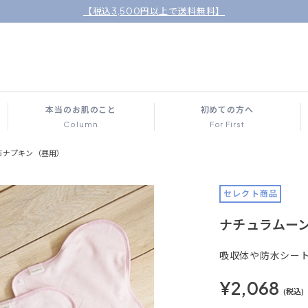
【税込3,500円以上で送料無料】
本当のお肌のこと
初めての方へ
Column
For First
布ナプキン（昼用）
セレクト商品
ナチュラムーン
吸収体や防水シー
¥2,068
(税込)