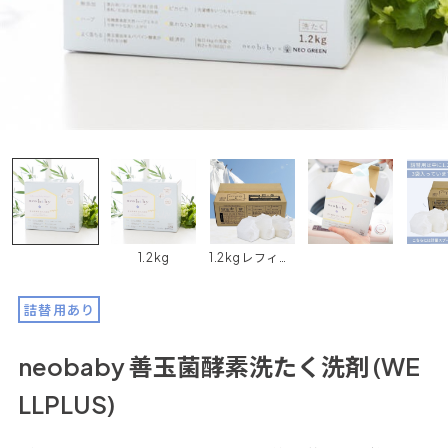
1.2kg
1.2kgレフィル 3袋セット
詰替用あり
neobaby 善玉菌酵素洗たく洗剤 (WE
LLPLUS)