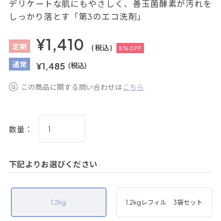
デリケートな肌にもやさしく、善玉菌酵素が汚れを
しっかり落とす「第3のエコ洗剤」
¥1,410
定
期
(税込)
5%OFF
通
常
¥1,485
(税込)
この商品に関する問い合わせは
こちら
数量：
下記よりお選びください
1.2kg
1.2kgレフィル 3袋セット