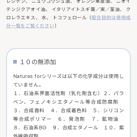
レシチン、 ニュウコウジュ油、 オレンジ果皮油、 ニオイ
テンジクアオイ油、 イタリアイトスギ葉／実／茎油、 ク
ロレラエキス、 水、 トコフェロール（
配合目的は使用成
分一覧をご覧ください
）
１０の無添加
Natures forシリーズは以下の化学成分は使用し
ていません。
１．石油系界面活性剤（乳化剤含む）２．パラ
ベン、フェノキシエタノール等合成防腐剤
３．合成香料 ４．合成着色料 ５．シリコン
等合成ポリマー ６．発泡剤 ７．鉱物油
８．石油系BG ９．合成エタノール １０．紫
外線吸収剤