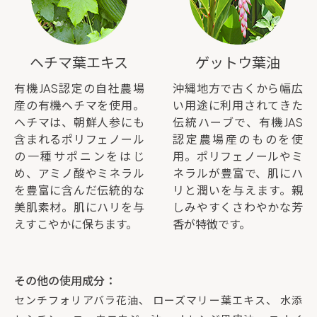
ヘチマ葉エキス
ゲットウ葉油
有機JAS認定の自社農場
沖縄地方で古くから幅広
産の有機ヘチマを使用。
い用途に利用されてきた
ヘチマは、朝鮮人参にも
伝統ハーブで、有機JAS
含まれるポリフェノール
認定農場産のものを使
の一種サポニンをはじ
用。ポリフェノールやミ
め、アミノ酸やミネラル
ネラルが豊富で、肌にハ
を豊富に含んだ伝統的な
リと潤いを与えます。親
美肌素材。肌にハリを与
しみやすくさわやかな芳
えすこやかに保ちます。
香が特徴です。
その他の使用成分：
センチフォリアバラ花油、 ローズマリー葉エキス、 水添