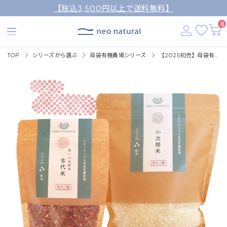
【税込3,500円以上で送料無料】
0
TOP
シリーズから選ぶ
母袋有機農場シリーズ
【2025初売】母袋有機農場産 2種の小次郎米セット（コシヒカリ600g,古代米200g） ※お1人様３セットまで・なくなり次第終了