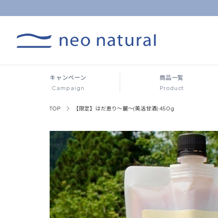
キャンペーン
商品一覧
Campaign
Product
TOP
【限定】はだ恵り～麗～(美活甘酒) 450g