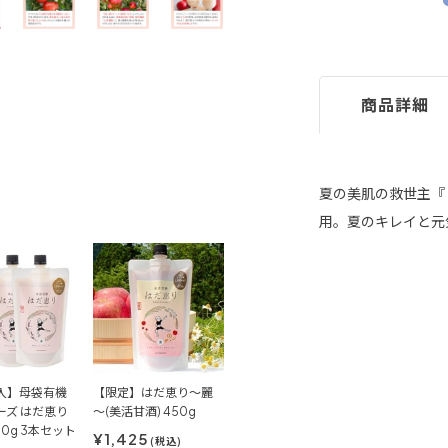
商品詳細
夏の美肌の救世主『
用。夏のキレイと元
入】母袋有機
【限定】はだ恵り～麗
ーズ はだ恵り
～(美活甘酒) 450g
50g 3本セット
¥1,425
(税込)