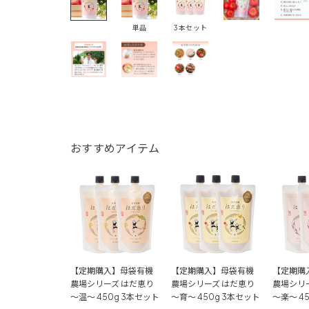
単品
3本セット
おすすめアイテム
【定期購入】母袋有機
【定期購入】母袋有機
【定期購
農場シリーズ はだ恵り
農場シリーズ はだ恵り
農場シリ
～温～ 450g 3本セット
～育～ 450g 3本セット
～楽～ 4