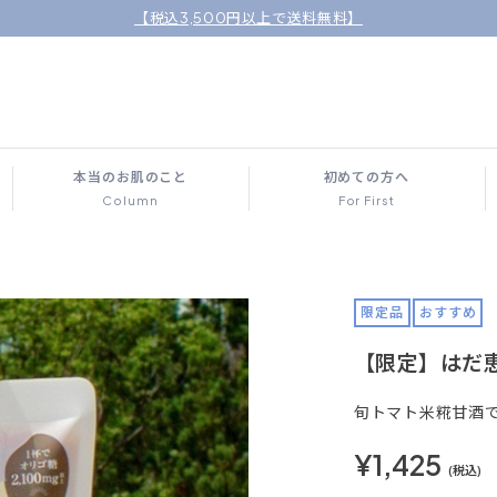
【税込3,500円以上で送料無料】
本当のお肌のこと
初めての方へ
Column
For First
限定品
おすすめ
【限定】はだ恵
旬トマト米糀甘酒
¥1,425
(税込)