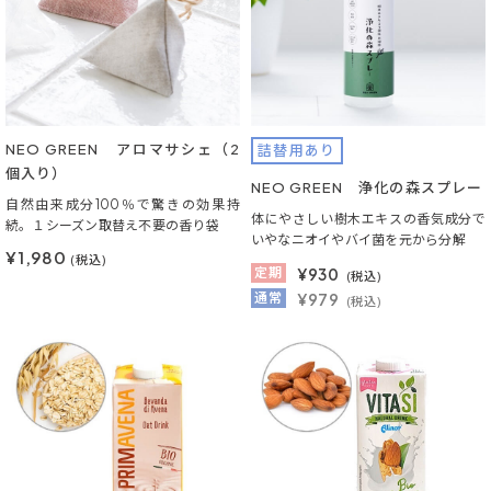
NEO GREEN アロマサシェ（2
詰替用あり
個入り）
NEO GREEN 浄化の森スプレー
自然由来成分100％で驚きの効果持
体にやさしい樹木エキスの香気成分で
続。１シーズン取替え不要の香り袋
いやなニオイやバイ菌を元から分解
¥1,980
(税込)
定期
¥
930
(税込)
通常
¥979
(税込)