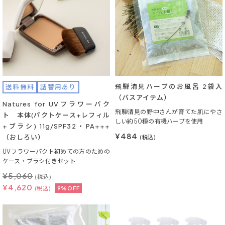
飛騨清見ハーブのお風呂 2袋入
送料無料
詰替用あり
（バスアイテム）
Natures for UVフラワーパク
飛騨清見の野中さんが育てた肌にやさ
ト 本体(パクトケース+レフィル
しい約50種の有機ハーブを使用
+ブラシ) 11g/SPF32・PA+++
¥484
（おしろい）
(税込)
UVフラワーパクト初めての方のための
ケース・ブラシ付きセット
¥
5,060
(税込)
¥
4,620
(税込)
9%OFF