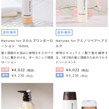
送料無料
送料無料
Natures for スカルプワンダーロ
Natures for アミノリペアヘアミ
ーション 150mL
ルク
髪と頭皮のお悩みに植物エキスがパワ
植物エキス×アミノ酸で髪を補修す
フルに働きかける、オーガニック頭皮
る、1本3役の髪と頭皮のためのマルチ
ローション
トリートメント
定期
¥
4,022
定期
¥
4,022
(税込)
(税込)
通常
¥4,235
通常
¥4,235
(税込)
(税込)