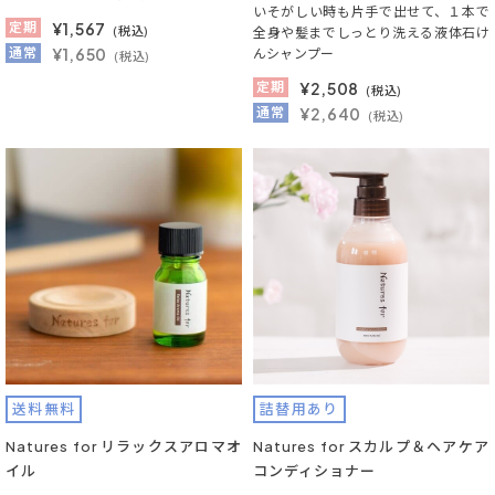
いそがしい時も片手で出せて、１本で
定期
¥
1,567
(税込)
全身や髪までしっとり洗える液体石け
通常
¥1,650
んシャンプー
(税込)
定期
¥
2,508
(税込)
通常
¥2,640
(税込)
送料無料
詰替用あり
Natures for リラックスアロマオ
Natures for スカルプ＆ヘアケア
イル
コンディショナー