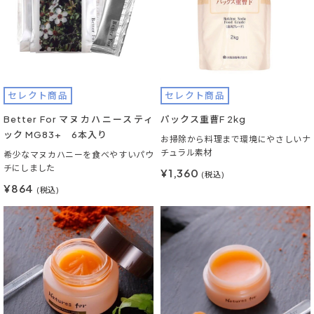
セレクト商品
セレクト商品
Better For マヌカハニースティ
パックス重曹F 2kg
ック MG83+ 6本入り
お掃除から料理まで環境にやさしいナ
チュラル素材
希少なマヌカハニーを食べやすいパウ
チにしました
¥1,360
(税込)
¥864
(税込)