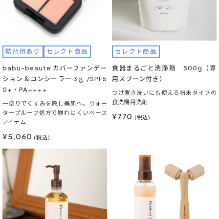
詰替用あり
セレクト商品
セレクト商品
babu-beaute カバーファンデー
食器まるごと洗浄剤 500g（専
ション＆コンシーラー 3ｇ /SPF5
用スプーン付き）
0+・PA++++
つけ置き洗いにも使える粉末タイプの
食洗機用洗剤
一塗りでくすみを隠し美肌へ。ウォー
タープルーフ処方で崩れにくいベース
¥770
(税込)
アイテム
¥5,060
(税込)