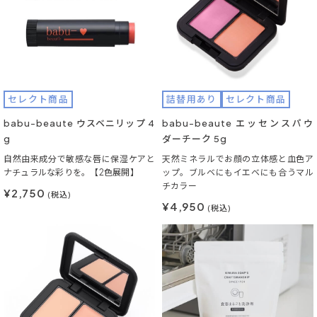
セレクト商品
詰替用あり
セレクト商品
babu-beaute ウスベニリップ 4
babu-beaute エッセンスパウ
g
ダーチーク 5g
自然由来成分で敏感な唇に保湿ケアと
天然ミネラルでお顔の立体感と血色ア
ナチュラルな彩りを。【2色展開】
ップ。ブルベにもイエベにも合うマル
チカラー
¥2,750
(税込)
¥4,950
(税込)