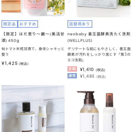
限定品
おすすめ
詰替用あり
【限定】はだ恵り～麗～(美活甘
neobaby 善玉菌酵素洗たく洗剤
酒) 450g
(WELLPLUS)
旬トマト米糀甘酒で、身体シャキッと
デリケートな肌にもやさしく、善玉菌
整う
酵素が汚れをしっかり落とす「第3の
エコ洗剤」
¥1,425
(税込)
定期
¥
1,410
(税込)
通常
¥1,485
(税込)