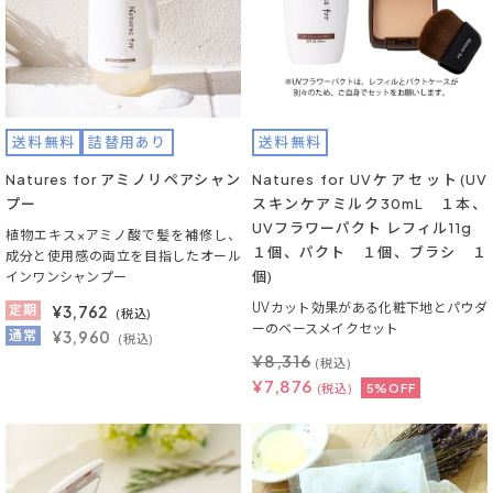
送料無料
詰替用あり
送料無料
Natures for アミノリペアシャン
Natures for UVケアセット(UV
プー
スキンケアミルク30mL １本、
UVフラワーパクト レフィル11g
植物エキス×アミノ酸で髪を補修し、
１個、パクト １個、ブラシ １
成分と使用感の両立を目指したオール
個)
インワンシャンプー
UVカット効果がある化粧下地とパウダ
定期
¥
3,762
(税込)
ーのベースメイクセット
通常
¥3,960
(税込)
¥
8,316
(税込)
¥
7,876
(税込)
5%OFF