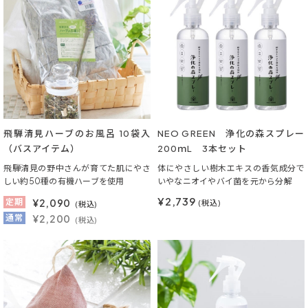
飛騨清見ハーブのお風呂 10袋入
NEO GREEN 浄化の森スプレー
（バスアイテム）
200ｍL 3本セット
飛騨清見の野中さんが育てた肌にやさ
体にやさしい樹木エキスの香気成分で
しい約50種の有機ハーブを使用
いやなニオイやバイ菌を元から分解
¥2,739
定期
¥
2,090
(税込)
(税込)
通常
¥2,200
(税込)