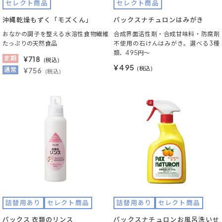
セレクト商品
セレクト商品
沖縄乾燥もずく「モズくん」
パックスナチュロンはみがき
おなかの調子を整える水溶性食物繊維
合成界面活性剤・合成甘味料・防腐剤
たっぷりの天然食品
不使用の石けんはみがき。選べる3種
類、495円～
定期
¥
718
(税込)
¥495
(税込)
通常
¥756
(税込)
詰替用あり
セレクト商品
詰替用あり
セレクト商品
パックス 衣類のリンス
パックスナチュロンお風呂洗いせ