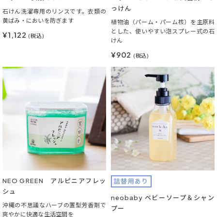
っけん
石けん洗濯専用のリンスです。衣類の
黄ばみ・においを防ぎます
植物油（パーム・パーム核）を主原料
とした、使いやすい泡スプレー式の石
¥1,122
(税込)
けん
¥902
(税込)
NEO GREEN アルピニアフレッ
詰替用あり
シュ
neobaby ベビーソープ＆シャン
沖縄の不思議なハーブの置型芳香剤で
プー
爽やかに快適な生活空間を