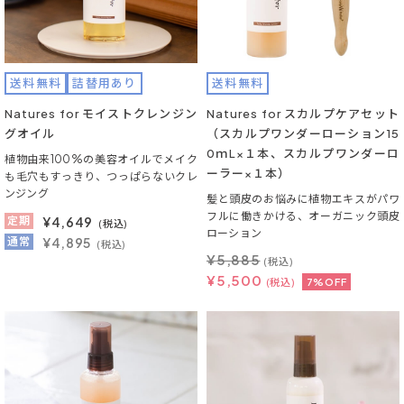
送料無料
詰替用あり
送料無料
Natures for モイストクレンジン
Natures for スカルプケアセット
グオイル
（スカルプワンダーローション15
0ｍL×１本、スカルプワンダーロ
植物由来100%の美容オイルでメイク
ーラー×１本）
も毛穴もすっきり、つっぱらないクレ
ンジング
髪と頭皮のお悩みに植物エキスがパワ
フルに働きかける、オーガニック頭皮
定期
¥
4,649
(税込)
ローション
通常
¥4,895
(税込)
¥
5,885
(税込)
¥
5,500
(税込)
7%OFF