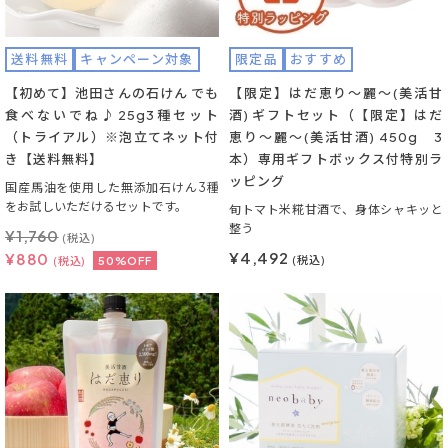
送料無料
キャンペーン対象
限定品
おすすめ
【初めて】池田さんの石けん でも
【限定】はだ恵り～麗～(美活甘
食べないでね♪25g3種セット
酒) ギフトセット（【限定】はだ
（トライアル）※泡立てネット付
恵り～麗～(美活甘酒) 450g 3
き【送料無料】
本）専用ギフトボックス付特別ラ
ッピング
国産馬油を使用した無添加石けん3種
をお試しいただけるセットです。
旬トマト米糀甘酒で、身体シャキッと
整う
¥
1,760
(税込)
¥4,492
¥
880
(税込)
(税込)
50%OFF