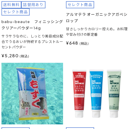
送料無料
詰替用あり
セレクト商品
セレクト商品
アルマテラ オーガニックアガベシ
ロップ
babu-beaute フィニッシング
クリアーパウダー14g
甘さしっかりカロリー控えめ。お料理
や甘み付けの新定番
サラサラなのに、しっとり美容成分配
合でうるおいが持続するプレストルー
¥648
(税込)
セントパウダー
¥5,280
(税込)