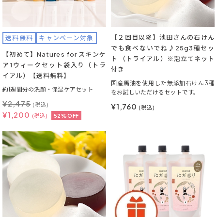
【２回目以降】池田さんの石けん
送料無料
キャンペーン対象
でも食べないでね♪25g3種セッ
【初めて】Natures for スキンケ
ト （トライアル）※泡立てネット
ア1ウィークセット袋入り（トラ
付き
イアル）【送料無料】
国産馬油を使用した無添加石けん3種
約1週間分の洗顔・保湿ケアセット
をお試しいただけるセットです。
¥
2,475
(税込)
¥1,760
(税込)
¥
1,200
(税込)
52%OFF