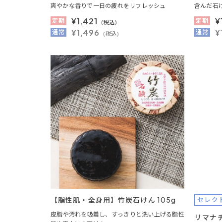
爽やかな香りで一日の疲れをリフレッシュ
含んだ石
¥
1,421
¥
定期
定期
(税込)
¥1,496
¥
通常
通常
(税込)
【脂性肌・全身用】竹炭石けん 105g
セレク
皮脂や汚れを吸着し、すっきりと洗い上げる脂性
リマナ