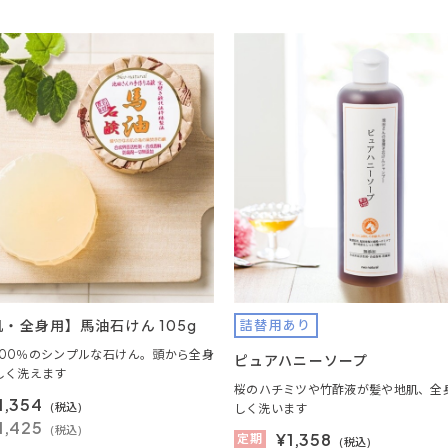
・全身用】馬油石けん 105g
詰替用あり
100％のシンプルな石けん。頭から全身
ピュアハニーソープ
しく洗えます
桜のハチミツや竹酢液が髪や地肌、全
1,354
(税込)
しく洗います
1,425
(税込)
¥
1,358
定期
(税込)