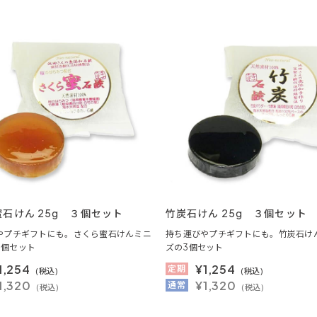
石けん 25g ３個セット
竹炭石けん 25g ３個セット
やプチギフトにも。さくら蜜石けんミニ
持ち運びやプチギフトにも。竹炭石け
3個セット
ズの3個セット
1,254
¥
1,254
定期
(税込)
(税込)
1,320
¥1,320
通常
(税込)
(税込)