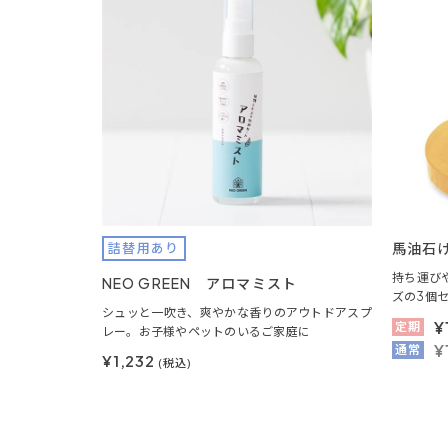
馬油石け
詰替用あり
持ち運び
NEO GREEN アロマミスト
ズの3個
シュッと一吹き、爽やかな香りのアウトドアスプ
¥
定期
レー。お子様やペットのいるご家庭に
¥
通常
¥1,232
(税込)