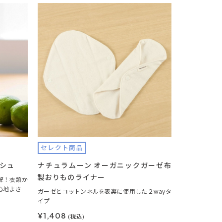
セレクト商品
ッシュ
ナチュラムーン オーガニックガーゼ布
製おりものライナー
解！衣類か
心地よさ
ガーゼとコットンネルを表裏に使用した２wayタ
イプ
¥1,408
(税込)