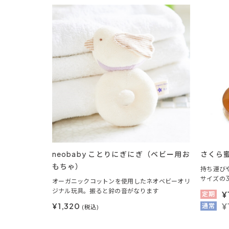
neobaby ことりにぎにぎ（ベビー用お
さくら蜜
もちゃ）
持ち運び
サイズの
オーガニックコットンを使用したネオベビーオリ
ジナル玩具。振ると鈴の音がなります
¥
定期
¥1,320
¥
通常
(税込)