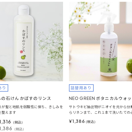
あり
詰替用あり
んの石けん かぼすのリンス
NEO GREEN ボタニカルウォ
スが髪と地肌を弱酸性に保ち、きしみを
サトウキビ抽出物がニオイを元から分
を整えます
らリネンまで、これ１本で洗いたての
¥1,386
1,316
(税込)
(税込)
1,386
(税込)