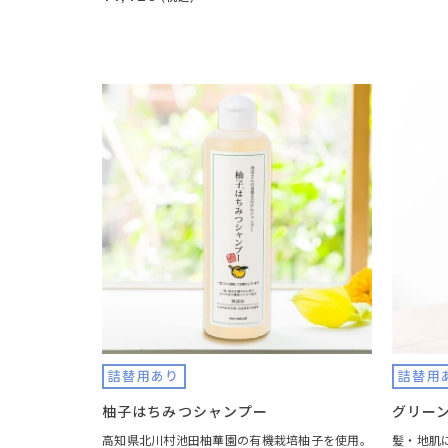
詰替用あり
詰替用
柚子はちみつシャンプー
グリー
高知県北川村池田柚華園の有機栽培柚子を使用。
髪・地肌