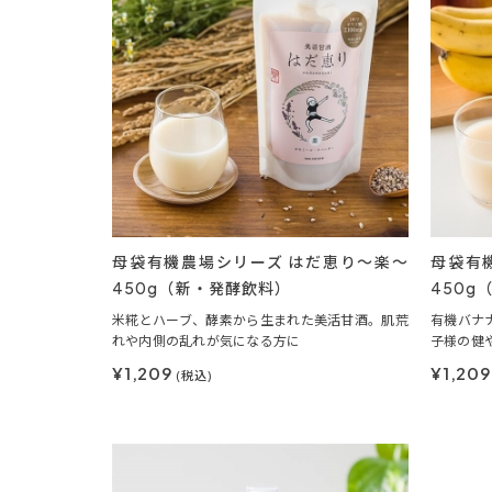
母袋有機農場シリーズ はだ恵り～楽～
母袋有
450g（新・発酵飲料）
450g
米糀とハーブ、酵素から生まれた美活甘酒。肌荒
有機バナ
れや内側の乱れが気になる方に
子様の健
¥1,209
¥1,20
(税込)