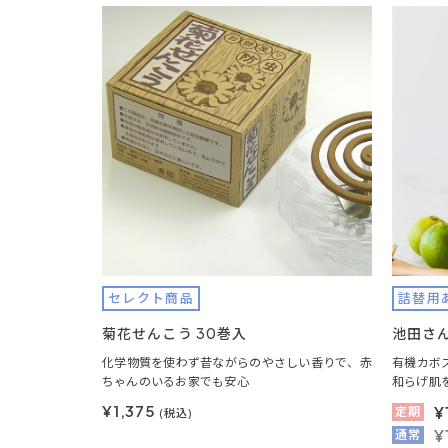
セレクト商品
詰替用
菊花せんこう 30巻入
池田さ
化学物質を使わず昔ながらのやさしい香りで、赤
有機カボ
ちゃんのいるお家でも安心
和らげ肌
¥1,375
¥
定期
(税込)
¥
通常