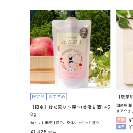
【敏感肌
限定品
おすすめ
国産馬油
【限定】はだ恵り～麗～(美活甘酒) 45
までやさ
0g
¥
定期
旬トマト米糀甘酒で、身体シャキッと整う
¥
通常
¥1,425
(税込)