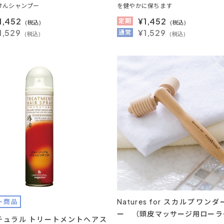
けんシャンプー
を健やかに保ちます
1,452
¥
1,452
定期
(税込)
(税込)
1,529
¥1,529
通常
(税込)
(税込)
Natures for スカルプワン
ト商品
ー （頭皮マッサージ用ローラ
チュラル トリートメントへアス