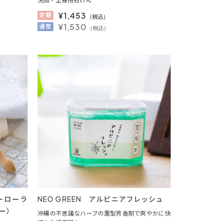
洗顔・全身用石けん
¥
1,453
定期
(税込)
¥1,530
通常
(税込)
ダーローラ
NEO GREEN アルピニアフレッシュ
ー）
沖縄の不思議なハーブの置型芳香剤で爽やかに快