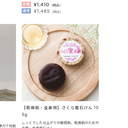
¥
1,410
定期
(税込)
¥1,485
通常
(税込)
【乾燥肌・全身用】さくら蜜石けん 10
5g
しっとりした仕上がりの敏感肌、乾燥肌のための
浄力で地肌