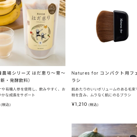
機農場シリーズ はだ恵り～育～
Natures for コンパクト用
（新・発酵飲料）
ラシ
ナや有機人参を使用し、飲みやすく、お
肌あたりのいいボリュームのある毛束
やかな成長をサポート
粉を含み、ムラなく肌にのるブラシ
9
¥1,210
(税込)
(税込)