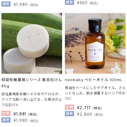
通常
¥550
(税込)
通常
¥1,980
(税込)
母袋有機農場シリーズ 美百石けん
neobaby ベビーオイル 100mL
85g
馬油をベースにしたケアオイル。さら
っとなじみ、肌を保護するバリア代わ
自社農場産有機ヘチマ水やアロエが、
りに
クリアな肌へ洗い上げる、化粧水のよ
うな石けん
定期
¥
2,717
(税込)
定期
¥
1,881
通常
¥2,860
(税込)
(税込)
通常
¥1,980
(税込)