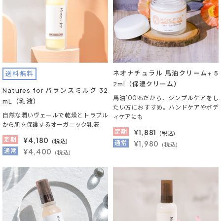
ネオナチュラル 馬油クリーム+ 5
送料無料
2ml（保湿クリーム）
Natures for バランスミルク 32
馬油100％だから、シンプルケアをし
mL（乳液）
たい方におすすめ。ハンドケアやボデ
自然な潤いヴェールで乾燥とトラブル
ィケアにも
から肌を保護するオーガニック乳液
定期
¥
1,881
(税込)
定期
¥
4,180
(税込)
通常
¥1,980
(税込)
通常
¥4,400
(税込)