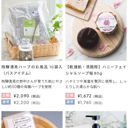
飛騨清見ハーブのお風呂 10袋入
【乾燥肌・洗顔用】ハニーフェイ
（バスアイテム）
シャルソープ桜 80g
飛騨清見の野中さんが育てた肌にやさ
ハチミツや巣蜜を贅沢に使用し、しっ
しい約50種の有機ハーブを使用
とりした柔らかな肌へ
定期
¥
2,090
定期
¥
1,672
(税込)
(税込)
通常
¥2,200
通常
¥1,760
(税込)
(税込)