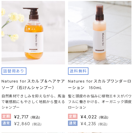
詰替用あり
送料無料
Natures for スカルプ＆ヘアケア
Natures for スカルプワンダーロ
ソープ （石けんシャンプー）
ーション 150mL
自然素材できしみを抑えながら、馬油
髪と頭皮のお悩みに植物エキスがパワ
で敏感肌にもやさしく地肌から整える
フルに働きかける、オーガニック頭皮
シャンプー
ローション
定期
¥
2,717
定期
¥
4,022
(税込)
(税込)
通常
¥2,860
通常
¥4,235
(税込)
(税込)