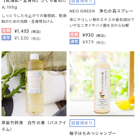
【乾燥肌・全身用】さくら蜜石け
詰替用あり
ん 105g
NEO GREEN 浄化の森スプレー
しっとりした仕上がりの敏感肌、乾燥
体にやさしい樹木エキスの香気成分で
肌のための洗顔・全身用石けん
いやなニオイやバイ菌を元から分解
定期
¥
1,453
(税込)
定期
¥
930
(税込)
通常
¥1,530
(税込)
通常
¥979
(税込)
蒸留竹酢液 白竹の滴（バスアイ
詰替用あり
テム）
柚子はちみつシャンプー