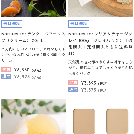
送料無料
送料無料
Natures for チンクエパワーマス
Natures for クリア＆チャージク
ク（クリーム） 20mL
レイ 100g（クレイパック）【通
常購入・定期購入ともに送料無
５方向からのアプローチで若々しくす
料】
こやかなお肌へと力強く導く機能性ク
リーム
天然泥で毛穴汚れやくすみ対策をしな
がら、植物エキスでしっとり柔らか肌
定期
¥
6,530
(税込)
へ導くパック
通常
¥6,875
(税込)
定期
¥
3,395
(税込)
通常
¥3,575
(税込)