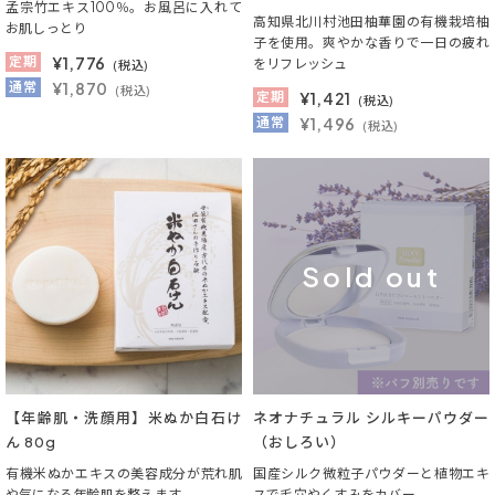
孟宗竹エキス100％。お風呂に入れて
高知県北川村池田柚華園の有機栽培柚
お肌しっとり
子を使用。爽やかな香りで一日の疲れ
定期
¥
1,776
をリフレッシュ
(税込)
通常
¥1,870
(税込)
定期
¥
1,421
(税込)
通常
¥1,496
(税込)
Sold out
【年齢肌・洗顔用】米ぬか白石け
ネオナチュラル シルキーパウダー
ん 80g
（おしろい）
有機米ぬかエキスの美容成分が荒れ肌
国産シルク微粒子パウダーと植物エキ
や気になる年齢肌を整えます
スで毛穴やくすみをカバー