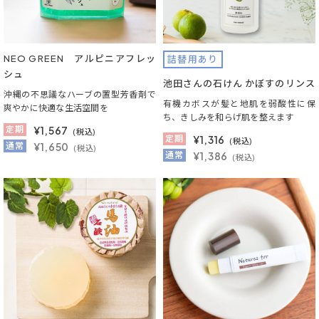
NEO GREEN アルピニアフレッ
詰替用あり
シュ
池田さんの石けん かぼすのリンス
沖縄の不思議なハーブの置型芳香剤で
有機カボスが髪と地肌を弱酸性に保
爽やかに快適な生活空間を
ち、きしみを和らげ肌を整えます
定期
¥
1,567
(税込)
定期
¥
1,316
(税込)
通常
¥1,650
(税込)
通常
¥1,386
(税込)