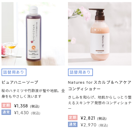
詰替用あり
詰替用あり
ピュアハニーソープ
Natures for スカルプ＆ヘアケア
コンディショナー
桜のハチミツや竹酢液が髪や地肌、全
身をもやさしく洗います
きしみを和らげ、地肌からしっとり整
えるスキンケア発想のコンディショナ
定期
¥
1,358
(税込)
ー
通常
¥1,430
(税込)
定期
¥
2,821
(税込)
通常
¥2,970
(税込)