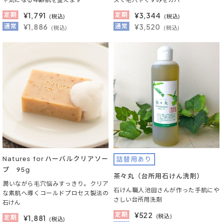
定期
¥
1,791
定期
¥
3,344
(税込)
(税込)
通常
¥1,886
通常
¥3,520
(税込)
(税込)
Natures for ハーバルクリアソー
詰替用あり
プ 95g
茶々丸（台所用石けん洗剤）
潤いながら毛穴悩みすっきり。クリア
石けん職人池田さんが作った手肌にや
な素肌へ導くコールドプロセス製法の
さしい台所用洗剤
石けん
定期
¥
522
(税込)
定期
¥
1,881
(税込)