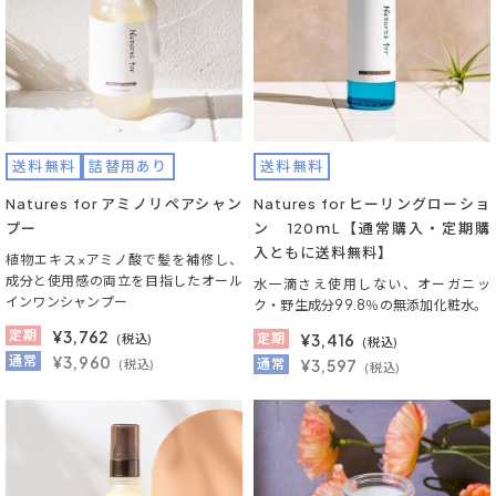
送料無料
詰替用あり
送料無料
Natures for アミノリペアシャン
Natures for ヒーリングローショ
プー
ン 120ｍL【通常購入・定期購
入ともに送料無料】
植物エキス×アミノ酸で髪を補修し、
成分と使用感の両立を目指したオール
水一滴さえ使用しない、オーガニッ
インワンシャンプー
ク・野生成分99.8％の無添加化粧水。
定期
¥
3,762
定期
¥
3,416
(税込)
(税込)
通常
¥3,960
通常
¥3,597
(税込)
(税込)