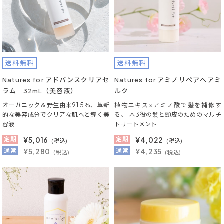
送料無料
送料無料
Natures for アドバンスクリアセ
Natures for アミノリペアヘアミ
ラム 32mL（美容液）
ルク
オーガニック＆野生由来91.5％、革新
植物エキス×アミノ酸で髪を補修す
的な美容成分でクリアな肌へと導く美
る、1本3役の髪と頭皮のためのマルチ
容液
トリートメント
定期
¥
5,016
定期
¥
4,022
(税込)
(税込)
通常
¥5,280
通常
¥4,235
(税込)
(税込)