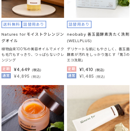
送料無料
詰替用あり
詰替用あり
Natures for モイストクレンジン
neobaby 善玉菌酵素洗たく洗剤
グオイル
(WELLPLUS)
植物由来100%の美容オイルでメイク
デリケートな肌にもやさしく、善玉菌
も毛穴もすっきり、つっぱらないクレ
酵素が汚れをしっかり落とす「第3の
ンジング
エコ洗剤」
定期
¥
4,649
定期
¥
1,410
(税込)
(税込)
通常
¥4,895
通常
¥1,485
(税込)
(税込)