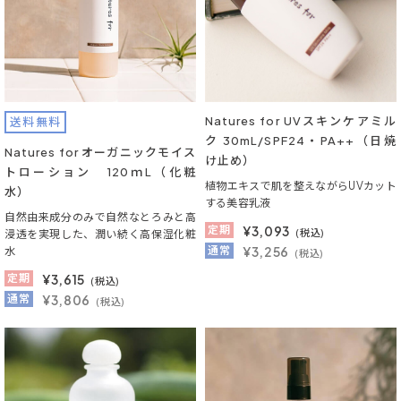
Natures for UVスキンケアミル
送料無料
ク 30mL/SPF24・PA++（日焼
Natures for オーガニックモイス
け止め）
トローション 120ｍL（化粧
植物エキスで肌を整えながらUVカット
水）
する美容乳液
自然由来成分のみで自然なとろみと高
定期
¥
3,093
(税込)
浸透を実現した、潤い続く高保湿化粧
通常
¥3,256
水
(税込)
定期
¥
3,615
(税込)
通常
¥3,806
(税込)