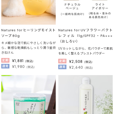
Natures for ヒーリングモイスト
Natures for UVフラワーパクト
ソープ 80g
レフィル 11g/SPF32・PA+++
（おしろい）
キメ細かな泡で肌にやさしく洗いなが
ら、敏感な乾燥肌もしっとり潤う釜炊
UVカットしながら、花パウダーで素肌
き石けん
を美しく整えるプレストパウダー
定期
¥
1,881
定期
¥
2,508
(税込)
(税込)
通常
¥1,980
通常
¥2,640
(税込)
(税込)