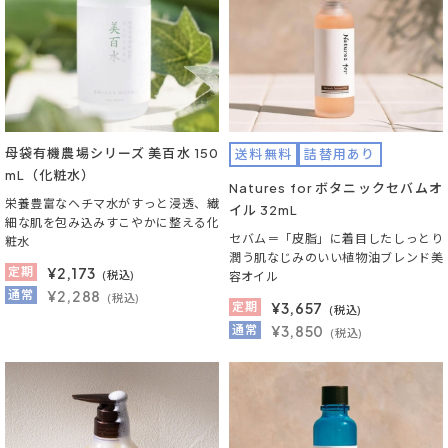
母袋有機農場シリーズ 美百水 150
送料無料
詰替用あり
mL（化粧水）
Natures for ボタニックセバムオ
栄養豊富なヘチマ水がすっと浸透、繊
イル 32mL
細な肌を包み込みすこやかに整える化
セバム＝「皮脂」に着目したしっとり
粧水
潤う肌なじみのいい植物油ブレンド美
定期
¥
2,173
(税込)
容オイル
通常
¥2,288
(税込)
定期
¥
3,657
(税込)
通常
¥3,850
(税込)