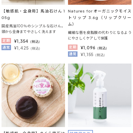
【敏感肌・全身用】馬油石けん 1
Natures for オーガニックモイス
05g
トリップ 3.6g（リップクリー
ム）
国産馬油100％のシンプルな石けん。
頭から全身までやさしく洗えます
繊細な唇を皮脂膜の代わりとなるよう
にやさしくケアして保護
定期
¥
1,354
(税込)
定期
¥
1,096
通常
¥1,425
(税込)
(税込)
通常
¥1,155
(税込)