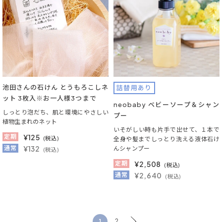
池田さんの石けん とうもろこしネ
詰替用あり
ット 3枚入※お一人様3つまで
neobaby ベビーソープ＆シャン
しっとり泡だち、肌と環境にやさしい
プー
植物生まれのネット
いそがしい時も片手で出せて、１本で
定期
¥
125
(税込)
全身や髪までしっとり洗える液体石け
通常
¥132
んシャンプー
(税込)
定期
¥
2,508
(税込)
通常
¥2,640
(税込)
1
2