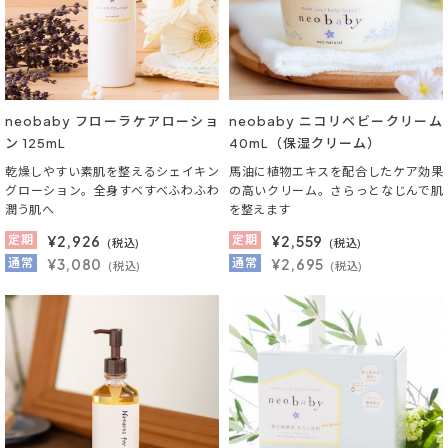
neobaby フローラケアローショ
neobaby ニコリベビークリーム
ン 125mL
40mL（保湿クリーム）
乾燥しやすい素肌を整えるシェイキン
馬油に植物エキスを配合したケア効果
グローション。全身すべすべふわふわ
の高いクリーム。さらっとなじんで肌
潤う肌へ
を整えます
定期
¥
2,926
定期
¥
2,559
(税込)
(税込)
通常
¥3,080
通常
¥2,695
(税込)
(税込)