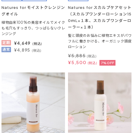
Natures for モイストクレンジン
Natures for スカルプケアセット
グオイル
（スカルプワンダーローション15
0ｍL×１本、スカルプワンダーロ
植物由来100%の美容オイルでメイク
ーラー×１本）
も毛穴もすっきり、つっぱらないクレ
ンジング
髪と頭皮のお悩みに植物エキスがパワ
フルに働きかける、オーガニック頭皮
定期
¥
4,649
(税込)
ローション
通常
¥4,895
(税込)
¥
5,885
(税込)
¥
5,500
(税込)
7%OFF