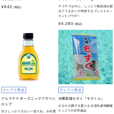
¥842
サラサラなのに、しっとり美容成分配
(税込)
合でうるおいが持続するプレストルー
セントパウダー
¥5,280
(税込)
セレクト商品
セレクト商品
アルマテラ オーガニックアガベシ
沖縄乾燥もずく「モズくん」
ロップ
おなかの調子を整える水溶性食物繊維
たっぷりの天然食品
甘さしっかりカロリー控えめ。お料理