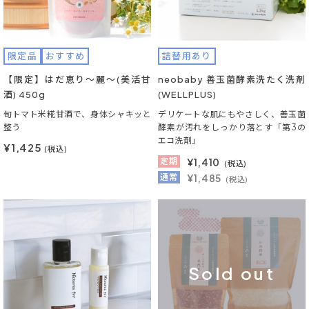
限定品
おすすめ
詰替用あり
【限定】はだ恵り～麗～(美活甘
neobaby 善玉菌酵素洗たく洗剤
酒) 450g
(WELLPLUS)
旬トマト米糀甘酒で、身体シャキッと
デリケートな肌にもやさしく、善玉菌
整う
酵素が汚れをしっかり落とす「第3の
エコ洗剤」
¥1,425
(税込)
定期
¥
1,410
(税込)
通常
¥1,485
(税込)
Sold out