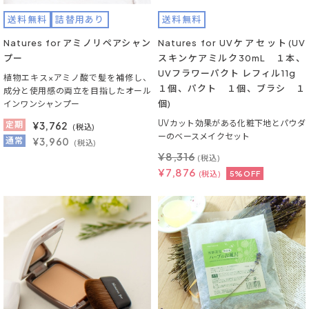
送料無料
詰替用あり
送料無料
Natures for アミノリペアシャン
Natures for UVケアセット(UV
プー
スキンケアミルク30mL １本、
UVフラワーパクト レフィル11g
植物エキス×アミノ酸で髪を補修し、
１個、パクト １個、ブラシ １
成分と使用感の両立を目指したオール
個)
インワンシャンプー
UVカット効果がある化粧下地とパウダ
定期
¥
3,762
(税込)
ーのベースメイクセット
通常
¥3,960
(税込)
¥
8,316
(税込)
¥
7,876
(税込)
5%OFF