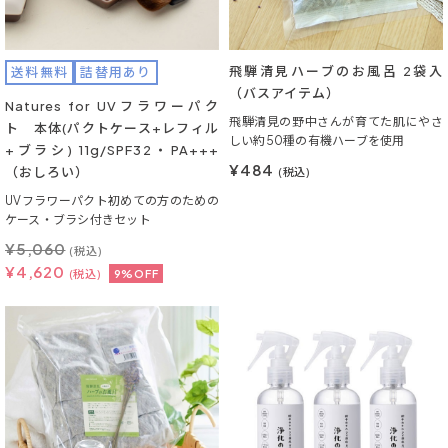
飛騨清見ハーブのお風呂 2袋入
送料無料
詰替用あり
（バスアイテム）
Natures for UVフラワーパク
飛騨清見の野中さんが育てた肌にやさ
ト 本体(パクトケース+レフィル
しい約50種の有機ハーブを使用
+ブラシ) 11g/SPF32・PA+++
¥484
（おしろい）
(税込)
UVフラワーパクト初めての方のための
ケース・ブラシ付きセット
¥
5,060
(税込)
¥
4,620
(税込)
9%OFF