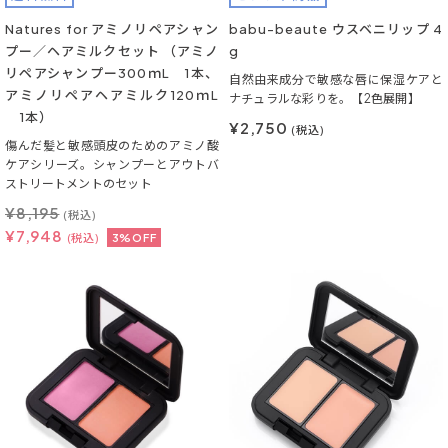
Natures for アミノリペアシャン
babu-beaute ウスベニリップ 4
プー／ヘアミルクセット （アミノ
g
リペアシャンプー300ｍL 1本、
自然由来成分で敏感な唇に保湿ケアと
アミノリペアヘアミルク120ｍL
ナチュラルな彩りを。【2色展開】
1本）
¥2,750
(税込)
傷んだ髪と敏感頭皮のためのアミノ酸
ケアシリーズ。シャンプーとアウトバ
ストリートメントのセット
¥
8,195
(税込)
¥
7,948
(税込)
3%OFF