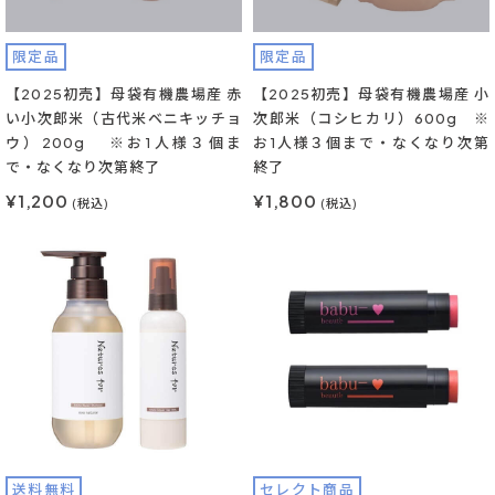
限定品
限定品
【2025初売】母袋有機農場産 赤
【2025初売】母袋有機農場産 小
い小次郎米（古代米ベニキッチョ
次郎米（コシヒカリ）600g ※
ウ）200g ※お1人様３個ま
お1人様３個まで・なくなり次第
で・なくなり次第終了
終了
¥1,200
¥1,800
(税込)
(税込)
送料無料
セレクト商品