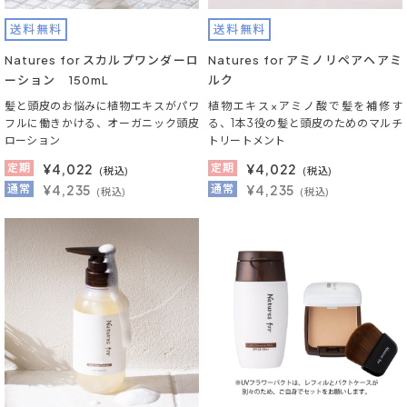
送料無料
送料無料
Natures for スカルプワンダーロ
Natures for アミノリペアヘアミ
ーション 150mL
ルク
髪と頭皮のお悩みに植物エキスがパワ
植物エキス×アミノ酸で髪を補修す
フルに働きかける、オーガニック頭皮
る、1本3役の髪と頭皮のためのマルチ
ローション
トリートメント
定期
¥
4,022
定期
¥
4,022
(税込)
(税込)
通常
¥4,235
通常
¥4,235
(税込)
(税込)