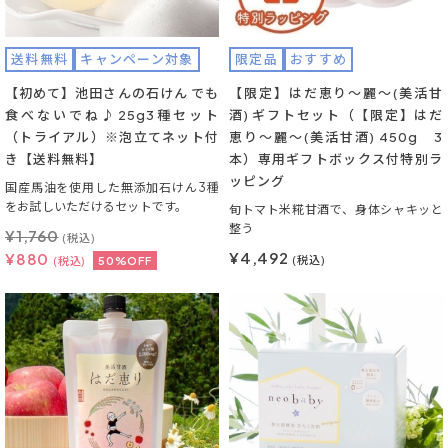
送料無料
キャンペーン対象
限定品
おすすめ
【初めて】池田さんの石けん でも
【限定】はだ恵り～麗～(美活甘
食べないでね♪25g3種セット
酒) ギフトセット（【限定】はだ
（トライアル）※泡立てネット付
恵り～麗～(美活甘酒) 450g 3
き【送料無料】
本）専用ギフトボックス付特別ラ
ッピング
国産馬油を使用した無添加石けん3種
をお試しいただけるセットです。
旬トマト米糀甘酒で、身体シャキッと
整う
¥
1,760
(税込)
¥4,492
¥
880
(税込)
(税込)
50%OFF