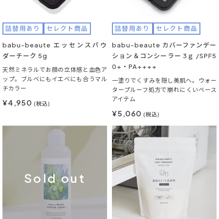
詰替用あり
セレクト商品
詰替用あり
セレクト商品
babu-beaute エッセンスパウ
babu-beaute カバーファンデー
ダーチーク 5g
ション＆コンシーラー 3ｇ /SPF5
0+・PA++++
天然ミネラルでお顔の立体感と血色ア
ップ。ブルベにもイエベにも合うマル
一塗りでくすみを隠し美肌へ。ウォー
チカラー
タープルーフ処方で崩れにくいベース
アイテム
¥4,950
(税込)
¥5,060
(税込)
Sold out