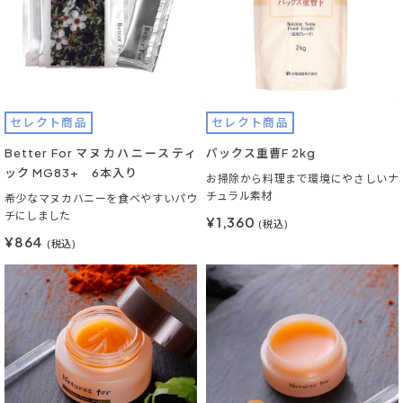
セレクト商品
セレクト商品
Better For マヌカハニースティ
パックス重曹F 2kg
ック MG83+ 6本入り
お掃除から料理まで環境にやさしいナ
チュラル素材
希少なマヌカハニーを食べやすいパウ
チにしました
¥1,360
(税込)
¥864
(税込)