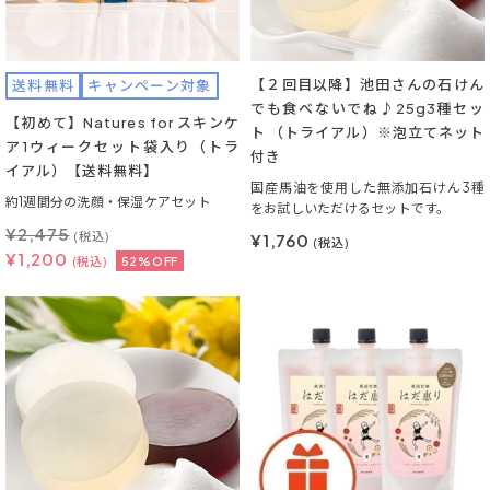
【２回目以降】池田さんの石けん
送料無料
キャンペーン対象
でも食べないでね♪25g3種セッ
【初めて】Natures for スキンケ
ト （トライアル）※泡立てネット
ア1ウィークセット袋入り（トラ
付き
イアル）【送料無料】
国産馬油を使用した無添加石けん3種
約1週間分の洗顔・保湿ケアセット
をお試しいただけるセットです。
¥
2,475
(税込)
¥1,760
(税込)
¥
1,200
(税込)
52%OFF