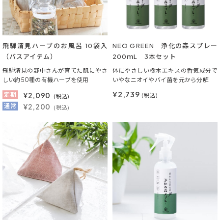
飛騨清見ハーブのお風呂 10袋入
NEO GREEN 浄化の森スプレー
（バスアイテム）
200ｍL 3本セット
飛騨清見の野中さんが育てた肌にやさ
体にやさしい樹木エキスの香気成分で
しい約50種の有機ハーブを使用
いやなニオイやバイ菌を元から分解
¥2,739
定期
¥
2,090
(税込)
(税込)
通常
¥2,200
(税込)