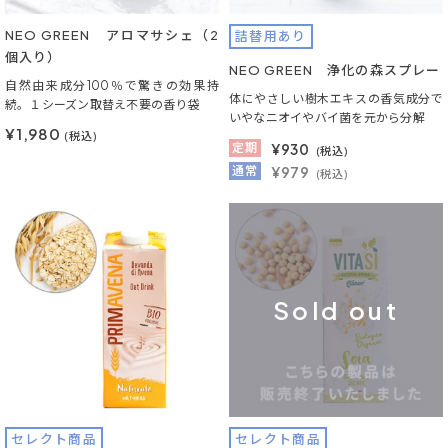
NEO GREEN アロマサシェ（2
詰替用あり
個入り）
NEO GREEN 浄化の森スプレー
自然由来成分100％で驚きの効果持
体にやさしい樹木エキスの香気成分で
続。１シーズン取替え不要の香り袋
いやなニオイやバイ菌を元から分解
¥1,980
(税込)
定期
¥
930
(税込)
通常
¥979
(税込)
Sold out
セレクト商品
セレクト商品