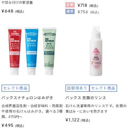
や甘み付けの新定番
定期
¥
718
(税込)
¥648
通常
¥756
(税込)
(税込)
セレクト商品
詰替用あり
セレクト商品
パックスナチュロンはみがき
パックス 衣類のリンス
合成界面活性剤・合成甘味料・防腐剤
石けん洗濯専用のリンスです。衣類の
不使用の石けんはみがき。選べる3種
黄ばみ・においを防ぎます
類、495円～
¥1,122
(税込)
¥495
(税込)