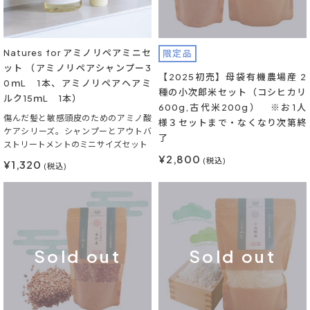
Natures for アミノリペアミニセ
限定品
ット （アミノリペアシャンプー3
【2025初売】母袋有機農場産 2
0ｍL 1本、アミノリペアヘアミ
種の小次郎米セット（コシヒカリ
ルク15ｍL 1本）
600g,古代米200g） ※お1人
傷んだ髪と敏感頭皮のためのアミノ酸
様３セットまで・なくなり次第終
ケアシリーズ。シャンプーとアウトバ
了
ストリートメントのミニサイズセット
¥2,800
(税込)
¥1,320
(税込)
Sold out
Sold out