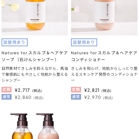
詰替用あり
詰替用あり
Natures for スカルプ＆ヘアケア
Natures for スカルプ＆ヘアケア
ソープ （石けんシャンプー）
コンディショナー
自然素材できしみを抑えながら、馬油
きしみを和らげ、地肌からしっとり整
で敏感肌にもやさしく地肌から整える
えるスキンケア発想のコンディショナ
シャンプー
ー
定期
¥
2,717
定期
¥
2,821
(税込)
(税込)
通常
¥2,860
通常
¥2,970
(税込)
(税込)