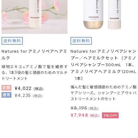
送料無料
送料無料
Natures for アミノリペアヘアミ
Natures for アミノリペアシャン
ルク
プー／ヘアミルクセット （アミノ
リペアシャンプー300ｍL 1本、
植物エキス×アミノ酸で髪を補修す
アミノリペアヘアミルク120ｍL
る、1本3役の髪と頭皮のためのマルチ
1本）
トリートメント
傷んだ髪と敏感頭皮のためのアミノ酸
定期
¥
4,022
(税込)
ケアシリーズ。シャンプーとアウトバ
通常
¥4,235
(税込)
ストリートメントのセット
¥
8,195
(税込)
¥
7,948
(税込)
3%OFF