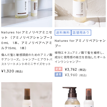
Natures for アミノリペアミニセ
送料無料
詰替用あり
ット （アミノリペアシャンプー3
Natures for アミノリペアシャン
0ｍL 1本、アミノリペアヘアミ
プー
ルク15ｍL 1本）
植物エキス×アミノ酸で髪を補修し、
傷んだ髪と敏感頭皮のためのアミノ酸
成分と使用感の両立を目指したオール
ケアシリーズ。シャンプーとアウトバ
インワンシャンプー
ストリートメントのミニサイズセット
定期
¥
3,762
(税込)
¥1,320
(税込)
通常
¥3,960
(税込)