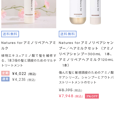
送料無料
送料無料
Natures for アミノリペアヘアミ
Natures for アミノリペアシャン
ルク
プー／ヘアミルクセット （アミノ
リペアシャンプー300ｍL 1本、
植物エキス×アミノ酸で髪を補修す
アミノリペアヘアミルク120ｍL
る、1本3役の髪と頭皮のためのマルチ
1本）
トリートメント
傷んだ髪と敏感頭皮のためのアミノ酸
定期
¥
4,022
(税込)
ケアシリーズ。シャンプーとアウトバ
通常
¥4,235
(税込)
ストリートメントのセット
¥
8,195
(税込)
¥
7,948
(税込)
3%OFF