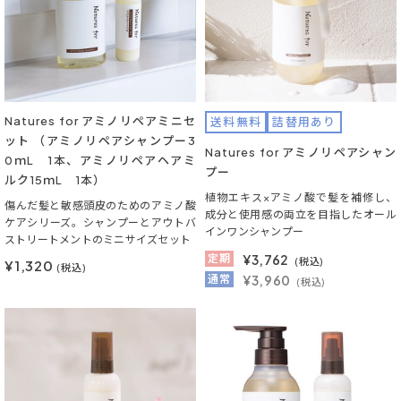
Natures for アミノリペアミニセ
送料無料
詰替用あり
ット （アミノリペアシャンプー3
Natures for アミノリペアシャン
0ｍL 1本、アミノリペアヘアミ
プー
ルク15ｍL 1本）
植物エキス×アミノ酸で髪を補修し、
傷んだ髪と敏感頭皮のためのアミノ酸
成分と使用感の両立を目指したオール
ケアシリーズ。シャンプーとアウトバ
インワンシャンプー
ストリートメントのミニサイズセット
定期
¥
3,762
(税込)
¥1,320
(税込)
通常
¥3,960
(税込)