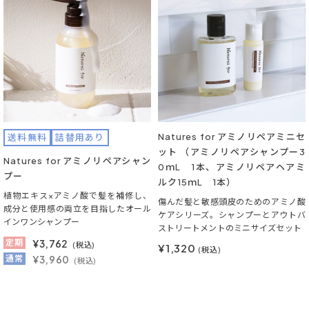
Natures for アミノリペアミニセ
送料無料
詰替用あり
ット （アミノリペアシャンプー3
Natures for アミノリペアシャン
0ｍL 1本、アミノリペアヘアミ
プー
ルク15ｍL 1本）
植物エキス×アミノ酸で髪を補修し、
傷んだ髪と敏感頭皮のためのアミノ酸
成分と使用感の両立を目指したオール
ケアシリーズ。シャンプーとアウトバ
インワンシャンプー
ストリートメントのミニサイズセット
定期
¥
3,762
(税込)
¥1,320
(税込)
通常
¥3,960
(税込)