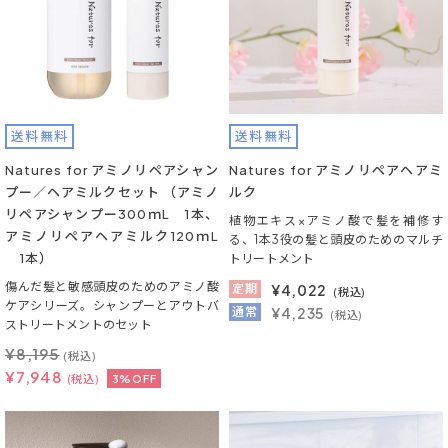
送料無料
送料無料
Natures for アミノリペアシャン
Natures for アミノリペアヘアミ
プー／ヘアミルクセット （アミノ
ルク
リペアシャンプー300ｍL 1本、
植物エキス×アミノ酸で髪を補修す
アミノリペアヘアミルク120ｍL
る、1本3役の髪と頭皮のためのマルチ
1本）
トリートメント
傷んだ髪と敏感頭皮のためのアミノ酸
定期
¥
4,022
(税込)
ケアシリーズ。シャンプーとアウトバ
通常
¥4,235
(税込)
ストリートメントのセット
¥
8,195
(税込)
¥
7,948
(税込)
3%OFF