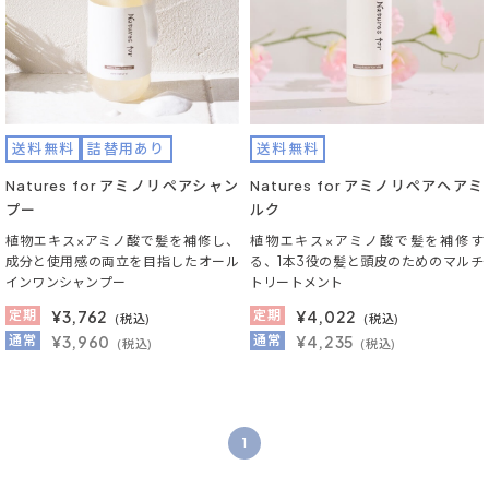
送料無料
詰替用あり
送料無料
Natures for アミノリペアシャン
Natures for アミノリペアヘアミ
プー
ルク
植物エキス×アミノ酸で髪を補修し、
植物エキス×アミノ酸で髪を補修す
成分と使用感の両立を目指したオール
る、1本3役の髪と頭皮のためのマルチ
インワンシャンプー
トリートメント
定期
¥
3,762
定期
¥
4,022
(税込)
(税込)
通常
¥3,960
通常
¥4,235
(税込)
(税込)
1