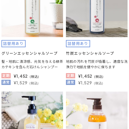
詰替用あり
詰替用あり
グリーンエッセンシャルソープ
竹炭エッセンシャルソープ
髪・地肌に清涼感、元気を与える緑茶
地肌の汚れを竹炭が吸着し、適度な洗
カテキンを含んだ石けんシャンプー
浄力で地肌を健やかに保ちます
定期
¥
1,452
定期
¥
1,452
(税込)
(税込)
通常
¥1,529
通常
¥1,529
(税込)
(税込)