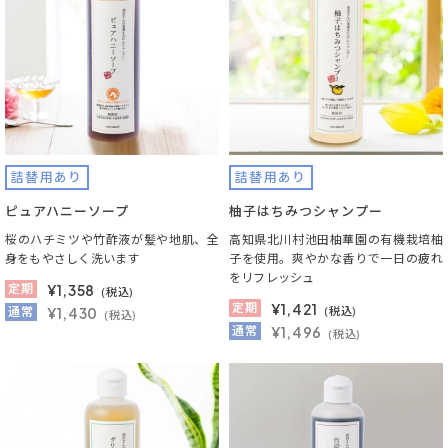
詰替用あり
詰替用あり
ピュアハニーソープ
柚子はちみつシャンプー
桜のハチミツや竹酢液が髪や地肌、全
高知県北川村池田柚華園の有機栽培柚
身をもやさしく洗います
子を使用。爽やかな香りで一日の疲れ
をリフレッシュ
定期
¥
1,358
(税込)
定期
¥
1,421
通常
¥1,430
(税込)
(税込)
通常
¥1,496
(税込)