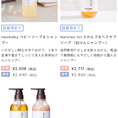
詰替用あり
詰替用あり
neobaby ベビーソープ＆シャン
Natures for スカルプ＆ヘアケア
プー
ソープ （石けんシャンプー）
いそがしい時も片手で出せて、１本で
自然素材できしみを抑えながら、馬油
全身や髪までしっとり洗える液体石け
で敏感肌にもやさしく地肌から整える
んシャンプー
シャンプー
定期
¥
2,508
定期
¥
2,717
(税込)
(税込)
通常
¥2,640
通常
¥2,860
(税込)
(税込)