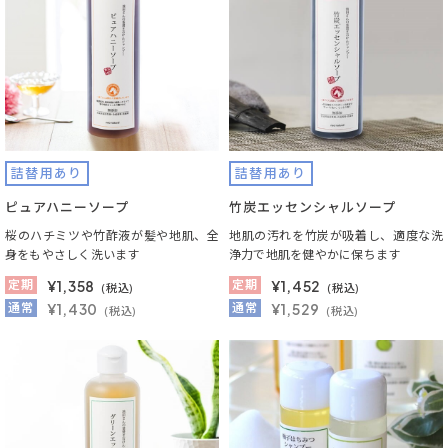
詰替用あり
詰替用あり
ピュアハニーソープ
竹炭エッセンシャルソープ
桜のハチミツや竹酢液が髪や地肌、全
地肌の汚れを竹炭が吸着し、適度な洗
身をもやさしく洗います
浄力で地肌を健やかに保ちます
定期
¥
1,358
定期
¥
1,452
(税込)
(税込)
通常
¥1,430
通常
¥1,529
(税込)
(税込)