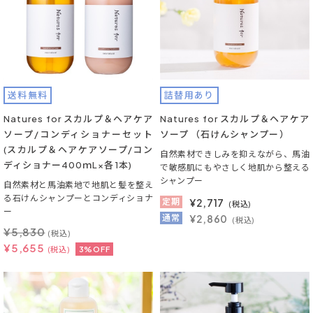
送料無料
詰替用あり
Natures for スカルプ＆ヘアケア
Natures for スカルプ＆ヘアケア
ソープ/コンディショナーセット
ソープ （石けんシャンプー）
(スカルプ＆ヘアケアソープ/コン
自然素材できしみを抑えながら、馬油
ディショナー400ｍL×各1本)
で敏感肌にもやさしく地肌から整える
シャンプー
自然素材と馬油素地で地肌と髪を整え
る石けんシャンプーとコンディショナ
定期
¥
2,717
(税込)
ー
通常
¥2,860
(税込)
¥
5,830
(税込)
¥
5,655
(税込)
3%OFF