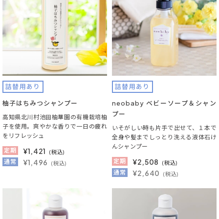
詰替用あり
詰替用あり
柚子はちみつシャンプー
neobaby ベビーソープ＆シャン
プー
高知県北川村池田柚華園の有機栽培柚
子を使用。爽やかな香りで一日の疲れ
いそがしい時も片手で出せて、１本で
をリフレッシュ
全身や髪までしっとり洗える液体石け
んシャンプー
定期
¥
1,421
(税込)
定期
¥
2,508
通常
¥1,496
(税込)
(税込)
通常
¥2,640
(税込)