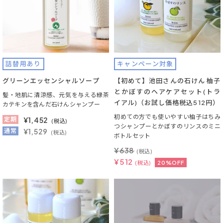
詰替用あり
キャンペーン対象
グリーンエッセンシャルソープ
【初めて】池田さんの石けん 柚子
とかぼすのヘアケアセット(トラ
髪・地肌に清涼感、元気を与える緑茶
イアル)（お試し価格税込512円）
カテキンを含んだ石けんシャンプー
初めての方でも使いやすい柚子はちみ
定期
¥
1,452
(税込)
つシャンプーとかぼすのリンスのミニ
通常
¥1,529
(税込)
ボトルセット
¥
638
(税込)
¥
512
(税込)
20%OFF