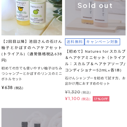
Sold out
【2回目以降】池田さんの石けん
送料無料
キャンペーン対象
柚子とかぼすのヘアケアセット
【初めて】Natures for スカルプ
(トライアル)（通常価格税込638
＆ヘアケアミニセット（トライア
円)
ル：スカルプ＆ヘアケアソープ/
初めての方でも使いやすい柚子はちみ
コンディショナー52ｍL×各1本)
つシャンプーとかぼすのリンスのミニ
石けんシャンプーを初めて試す方、お
ボトルセット
出かけ用におすすめのセット
¥638
(税込)
¥
1,320
(税込)
¥
1,100
(税込)
17%OFF