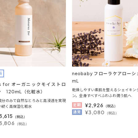
neobaby フローラケアローショ
料
mL
res for オーガニックモイストロ
乾燥しやすい素肌を整えるシェイキン
 120ｍL（化粧水）
ン。全身すべすべふわふわ潤う肌へ
成分のみで自然なとろみと高浸透を実現
¥
2,926
定期
(税込)
い続く高保湿化粧水
¥3,080
通常
(税込)
3,615
(税込)
3,806
(税込)