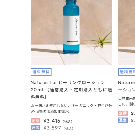
送料無料
送料無
Natures for ヒーリングローション 1
Natu
20ｍL【通常購入・定期購入ともに送
ーション
料無料】
自然由来
した、潤
水一滴さえ使用しない、オーガニック・野生成分
99.8％の無添加化粧水。
¥
定期
¥
¥
3,416
通常
定期
(税込)
¥3,597
通常
(税込)