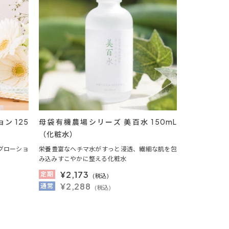
ン 125
母袋有機農場シリーズ 美百水 150mL
（化粧水）
グローショ
栄養豊富なヘチマ水がすっと浸透、繊細な肌を包
み込みすこやかに整える化粧水
¥
2,173
定期
(税込)
¥2,288
通常
(税込)