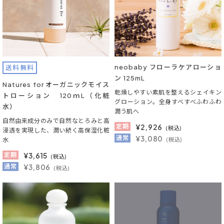
neobaby フローラケアローショ
送料無料
ン 125mL
Natures for オーガニックモイス
乾燥しやすい素肌を整えるシェイキン
トローション 120ｍL（化粧
グローション。全身すべすべふわふわ
水）
潤う肌へ
自然由来成分のみで自然なとろみと高
定期
¥
2,926
(税込)
浸透を実現した、潤い続く高保湿化粧
通常
¥3,080
水
(税込)
定期
¥
3,615
(税込)
通常
¥3,806
(税込)