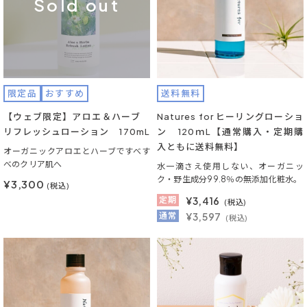
Sold out
限定品
おすすめ
送料無料
【ウェブ限定】アロエ＆ハーブ
Natures for ヒーリングローショ
リフレッシュローション 170mL
ン 120ｍL【通常購入・定期購
入ともに送料無料】
オーガニックアロエとハーブですべす
べのクリア肌へ
水一滴さえ使用しない、オーガニッ
ク・野生成分99.8％の無添加化粧水。
¥3,300
(税込)
定期
¥
3,416
(税込)
通常
¥3,597
(税込)