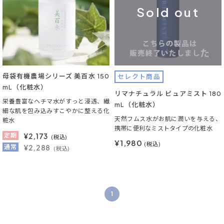
Sold out
母袋有機農場シリーズ 美百水 150
セレクト商品
mL（化粧水）
リマナチュラル ピュアミスト 180
栄養豊富なヘチマ水がすっと浸透、繊
mL（化粧水）
細な肌を包み込みすこやかに整える化
天然フムス水がお肌に潤いを与える、
粧水
携帯に便利なミストタイプの化粧水
定期
¥
2,173
(税込)
¥1,980
(税込)
通常
¥2,288
(税込)
1