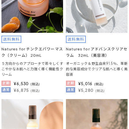
送料無料
送料無料
Natures for チンクエパワーマス
Natures for アドバンスクリアセ
ク（クリーム） 20mL
ラム 32mL（美容液）
５方向からのアプローチで若々しくす
オーガニック＆野生由来91.5％、革新
こやかなお肌へと力強く導く機能性ク
的な美容成分でクリアな肌へと導く美
リーム
容液
定期
¥
6,530
定期
¥
5,016
(税込)
(税込)
通常
¥6,875
通常
¥5,280
(税込)
(税込)