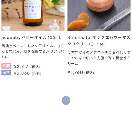
neobaby ベビーオイル 100mL
Natures for チンクエパワーマス
ク（クリーム） 5mL
馬油をベースにしたケアオイル。さら
っとなじみ、肌を保護するバリア代わ
５方向からのアプローチで若々しくす
りに
こやかなお肌へと力強く導く機能性ク
リーム
定期
¥
2,717
(税込)
¥1,760
通常
¥2,860
(税込)
(税込)
1