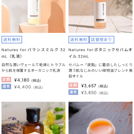
送料無料
送料無料
詰替用あり
Natures for バランスミルク 32
Natures for ボタニックセバムオ
mL（乳液）
イル 32mL
自然な潤いヴェールで乾燥とトラブル
セバム＝「皮脂」に着目したしっとり
から肌を保護するオーガニック乳液
潤う肌なじみのいい植物油ブレンド美
容オイル
定期
¥
4,180
(税込)
定期
¥
3,657
通常
¥4,400
(税込)
(税込)
通常
¥3,850
(税込)