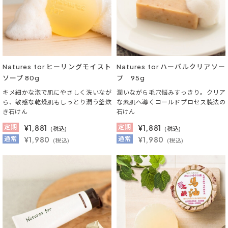
Natures for ヒーリングモイスト
Natures for ハーバルクリアソー
ソープ 80g
プ 95g
キメ細かな泡で肌にやさしく洗いなが
潤いながら毛穴悩みすっきり。クリア
ら、敏感な乾燥肌もしっとり潤う釜炊
な素肌へ導くコールドプロセス製法の
き石けん
石けん
定期
¥
1,881
定期
¥
1,881
(税込)
(税込)
通常
¥1,980
通常
¥1,980
(税込)
(税込)