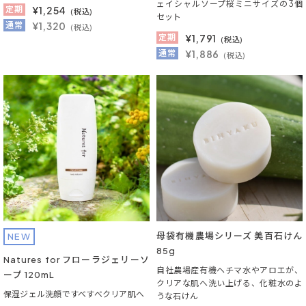
ェイシャルソープ桜ミニサイズの3個
定期
¥
1,254
(税込)
セット
通常
¥1,320
(税込)
定期
¥
1,791
(税込)
通常
¥1,886
(税込)
母袋有機農場シリーズ 美百石けん
NEW
85g
Natures for フローラジェリーソ
自社農場産有機ヘチマ水やアロエが、
ープ 120mL
クリアな肌へ洗い上げる、化粧水のよ
保湿ジェル洗顔ですべすべクリア肌へ
うな石けん