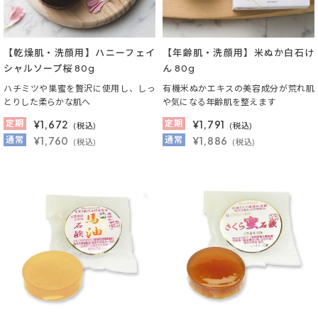
【乾燥肌・洗顔用】ハニーフェイ
【年齢肌・洗顔用】米ぬか白石け
シャルソープ桜 80g
ん 80g
ハチミツや巣蜜を贅沢に使用し、しっ
有機米ぬかエキスの美容成分が荒れ肌
とりした柔らかな肌へ
や気になる年齢肌を整えます
定期
¥
1,672
定期
¥
1,791
(税込)
(税込)
通常
¥1,760
通常
¥1,886
(税込)
(税込)