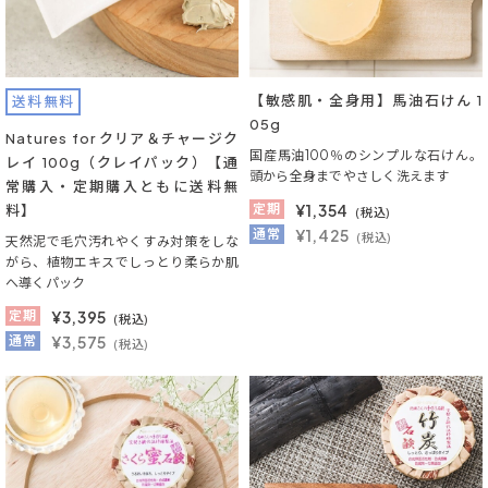
【敏感肌・全身用】馬油石けん 1
送料無料
05g
Natures for クリア＆チャージク
国産馬油100％のシンプルな石けん。
レイ 100g（クレイパック）【通
頭から全身までやさしく洗えます
常購入・定期購入ともに送料無
定期
¥
1,354
料】
(税込)
通常
¥1,425
(税込)
天然泥で毛穴汚れやくすみ対策をしな
がら、植物エキスでしっとり柔らか肌
へ導くパック
定期
¥
3,395
(税込)
通常
¥3,575
(税込)