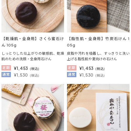
【乾燥肌・全身用】さくら蜜石け
【脂性肌・全身用】竹炭石けん 1
ん 105g
05g
しっとりした仕上がりの敏感肌、乾燥
皮脂や汚れを吸着し、すっきりと洗い
肌のための洗顔・全身用石けん
上げる脂性肌や夏向けの石けん
定期
¥
1,453
定期
¥
1,453
(税込)
(税込)
通常
¥1,530
通常
¥1,530
(税込)
(税込)