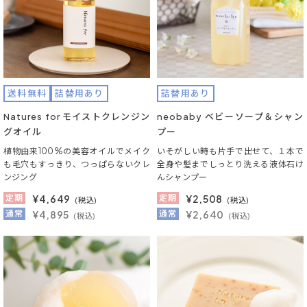
送料無料
詰替用あり
詰替用あり
Natures for モイストクレンジン
neobaby ベビーソープ＆シャン
グオイル
プー
植物由来100%の美容オイルでメイク
いそがしい時も片手で出せて、１本で
も毛穴もすっきり、つっぱらないクレ
全身や髪までしっとり洗える液体石け
ンジング
んシャンプー
定期
¥
4,649
定期
¥
2,508
(税込)
(税込)
通常
¥4,895
通常
¥2,640
(税込)
(税込)