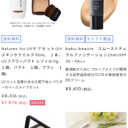
送料無料
送料無料
セレクト商品
Natures for UVケアセット(UV
babu-beaute スムースナチュ
スキンケアミルク30mL １本、
ラルファンデーション25ml/SPF
UVフラワーパクト レフィル11g
30・PA++
１個、パクト １個、ブラシ １
敏感肌のためにプロヘアメイクが開発
個)
する自然由来成分100%の素肌感覚の
BBクリーム
UVカット効果がある化粧下地とパウダ
ーのベースメイクセット
¥5,610
(税込)
¥
8,316
(税込)
¥
7,876
(税込)
5%OFF