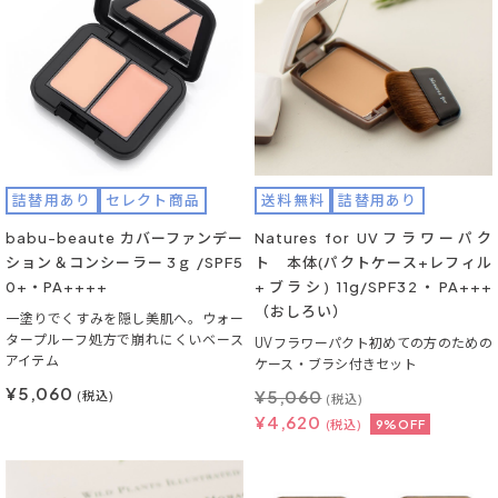
詰替用あり
セレクト商品
送料無料
詰替用あり
babu-beaute カバーファンデー
Natures for UVフラワーパク
ション＆コンシーラー 3ｇ /SPF5
ト 本体(パクトケース+レフィル
0+・PA++++
+ブラシ) 11g/SPF32・PA+++
（おしろい）
一塗りでくすみを隠し美肌へ。ウォー
タープルーフ処方で崩れにくいベース
UVフラワーパクト初めての方のための
アイテム
ケース・ブラシ付きセット
¥5,060
¥
5,060
(税込)
(税込)
¥
4,620
(税込)
9%OFF