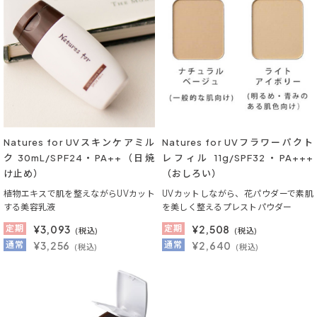
Natures for UVスキンケアミル
Natures for UVフラワーパクト
ク 30mL/SPF24・PA++（日焼
レフィル 11g/SPF32・PA+++
け止め）
（おしろい）
植物エキスで肌を整えながらUVカット
UVカットしながら、花パウダーで素肌
する美容乳液
を美しく整えるプレストパウダー
定期
¥
3,093
定期
¥
2,508
(税込)
(税込)
通常
¥3,256
通常
¥2,640
(税込)
(税込)