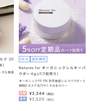
ミルク 30
NEW
送料無料
止め）
Natures for オーガニックシルキーパ
トする美容
ウダー 4g (パフ別売り)
オーガニック99.9% 京丹後産シルクパウダーと
植物エキスで毛穴やくすみをカバー
¥
3,344
定期
(税込)
¥3,520
通常
(税込)