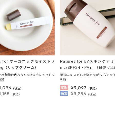
res for オーガニックモイストリ
Natures for UVスキンケア
.6g（リップクリーム）
mL/SPF24・PA++（日焼け
を皮脂膜の代わりとなるようにやさしく
植物エキスで肌を整えながらUVカッ
保護
乳液
1,096
¥
3,093
定期
(税込)
(税込)
1,155
¥3,256
通常
(税込)
(税込)