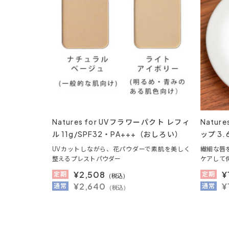
Natures for UVフラワーパクト レフィ
Natu
ル 11g/SPF32・PA+++（おしろい）
ップ 3
UVカットしながら、花パウダーで素肌を美しく
繊細な唇
整えるプレストパウダー
ケアして
¥
2,508
¥
定期
定期
(税込)
¥2,640
¥
通常
通常
(税込)