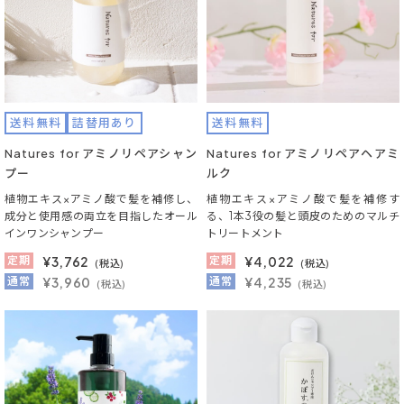
送料無料
詰替用あり
送料無料
Natures for アミノリペアシャン
Natures for アミノリペアヘアミ
プー
ルク
植物エキス×アミノ酸で髪を補修し、
植物エキス×アミノ酸で髪を補修す
成分と使用感の両立を目指したオール
る、1本3役の髪と頭皮のためのマルチ
インワンシャンプー
トリートメント
定期
¥
3,762
定期
¥
4,022
(税込)
(税込)
通常
¥3,960
通常
¥4,235
(税込)
(税込)