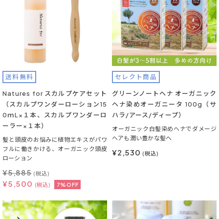
送料無料
セレクト商品
Natures for スカルプケアセット
グリーンノートヘナ オーガニック
（スカルプワンダーローション15
ヘナ染めオーガニータ 100g（サ
0ｍL×１本、スカルプワンダーロ
ハラ/アース/ディープ）
ーラー×１本）
オーガニック白髪染めヘナでダメージ
ヘアも潤い豊かな髪へ
髪と頭皮のお悩みに植物エキスがパワ
フルに働きかける、オーガニック頭皮
¥2,530
(税込)
ローション
¥
5,885
(税込)
¥
5,500
(税込)
7%OFF