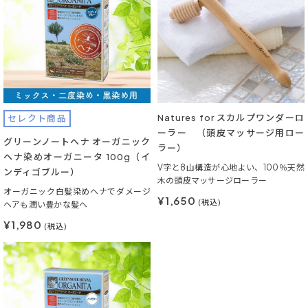
Natures for スカルプワンダーロ
セレクト商品
ーラー （頭皮マッサージ用ロー
グリーンノートヘナ オーガニック
ラー）
ヘナ染めオーガニータ 100g（イ
V字と8山構造が心地よい、100％天然
ンディゴブルー）
木の頭皮マッサージローラー
オーガニック白髪染めヘナでダメージ
¥1,650
(税込)
ヘアも潤い豊かな髪へ
¥1,980
(税込)