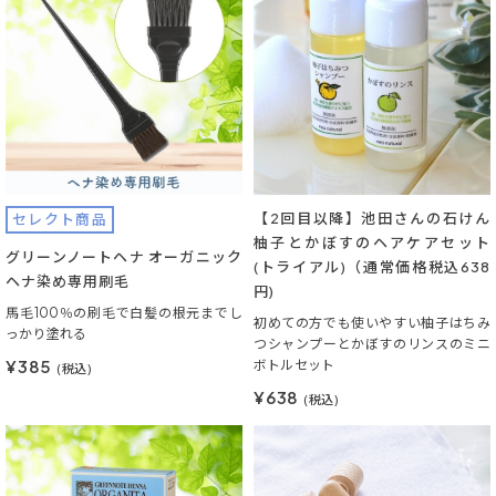
【2回目以降】池田さんの石けん
セレクト商品
柚子とかぼすのヘアケアセット
グリーンノートヘナ オーガニック
(トライアル)（通常価格税込638
ヘナ染め専用刷毛
円)
馬毛100％の刷毛で白髪の根元までし
初めての方でも使いやすい柚子はちみ
っかり塗れる
つシャンプーとかぼすのリンスのミニ
¥385
ボトルセット
(税込)
¥638
(税込)