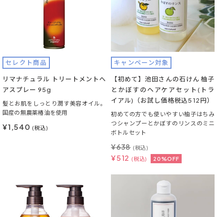
セレクト商品
キャンペーン対象
リマナチュラル トリートメントへ
【初めて】池田さんの石けん 柚子
アスプレー 95g
とかぼすのヘアケアセット(トラ
イアル)（お試し価格税込512円）
髪とお肌をしっとり潤す美容オイル。
国産の無農薬椿油を使用
初めての方でも使いやすい柚子はちみ
つシャンプーとかぼすのリンスのミニ
¥1,540
(税込)
ボトルセット
¥
638
(税込)
¥
512
(税込)
20%OFF