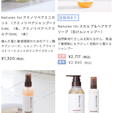
Natures for アミノリペアミニセ
詰替用あり
ット （アミノリペアシャンプー3
Natures for スカルプ＆ヘアケア
0ｍL 1本、アミノリペアヘアミ
ソープ （石けんシャンプー）
ルク15ｍL 1本）
自然素材できしみを抑えながら、馬油
傷んだ髪と敏感頭皮のためのアミノ酸
で敏感肌にもやさしく地肌から整える
ケアシリーズ。シャンプーとアウトバ
シャンプー
ストリートメントのミニサイズセット
定期
¥
2,717
(税込)
¥1,320
(税込)
通常
¥2,860
(税込)