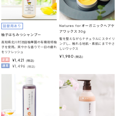
Natures for オーガニックヘアケ
詰替用あり
アワックス 30g
柚子はちみつシャンプー
髪を整えながらナチュラルにスタイリ
高知県北川村池田柚華園の有機栽培柚
ングし、触れる地肌・素肌にまでやさ
子を使用。爽やかな香りで一日の疲れ
しいワックス
をリフレッシュ
¥1,980
(税込)
定期
¥
1,421
(税込)
通常
¥1,496
(税込)