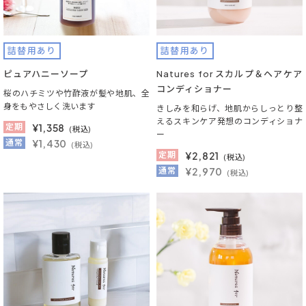
詰替用あり
詰替用あり
ピュアハニーソープ
Natures for スカルプ＆ヘアケア
コンディショナー
桜のハチミツや竹酢液が髪や地肌、全
身をもやさしく洗います
きしみを和らげ、地肌からしっとり整
えるスキンケア発想のコンディショナ
定期
¥
1,358
(税込)
ー
通常
¥1,430
(税込)
定期
¥
2,821
(税込)
通常
¥2,970
(税込)