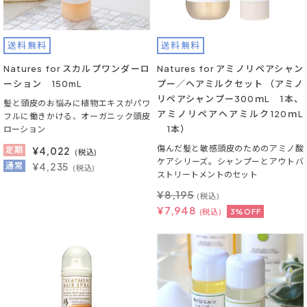
送料無料
送料無料
Natures for スカルプワンダーロ
Natures for アミノリペアシャン
ーション 150mL
プー／ヘアミルクセット （アミノ
リペアシャンプー300ｍL 1本、
髪と頭皮のお悩みに植物エキスがパワ
アミノリペアヘアミルク120ｍL
フルに働きかける、オーガニック頭皮
1本）
ローション
傷んだ髪と敏感頭皮のためのアミノ酸
定期
¥
4,022
(税込)
ケアシリーズ。シャンプーとアウトバ
通常
¥4,235
(税込)
ストリートメントのセット
¥
8,195
(税込)
¥
7,948
(税込)
3%OFF