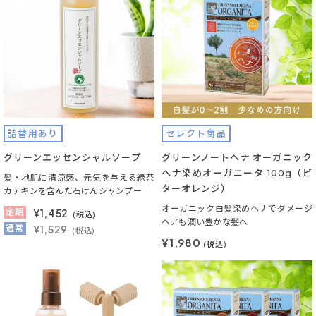
詰替用あり
セレクト商品
グリーンエッセンシャルソープ
グリーンノートヘナ オーガニック
ヘナ染めオーガニータ 100g（ビ
髪・地肌に清涼感、元気を与える緑茶
ターオレンジ）
カテキンを含んだ石けんシャンプー
オーガニック白髪染めヘナでダメージ
定期
¥
1,452
(税込)
ヘアも潤い豊かな髪へ
通常
¥1,529
(税込)
¥1,980
(税込)