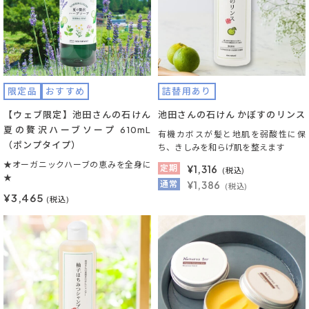
限定品
おすすめ
詰替用あり
【ウェブ限定】池田さんの石けん
池田さんの石けん かぼすのリンス
夏の贅沢ハーブソープ 610mL
有機カボスが髪と地肌を弱酸性に保
（ポンプタイプ）
ち、きしみを和らげ肌を整えます
★オーガニックハーブの恵みを全身に
定期
¥
1,316
(税込)
★
通常
¥1,386
(税込)
¥3,465
(税込)