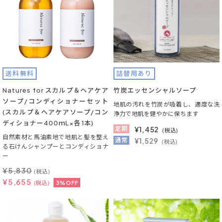
送料無料
詰替用あり
Natures for スカルプ＆ヘアケア
竹炭エッセンシャルソープ
ソープ/コンディショナーセット
地肌の汚れを竹炭が吸着し、適度な洗
(スカルプ＆ヘアケアソープ/コン
浄力で地肌を健やかに保ちます
ディショナー400ｍL×各1本)
定期
¥
1,452
(税込)
自然素材と馬油素地で地肌と髪を整え
通常
¥1,529
(税込)
る石けんシャンプーとコンディショナ
ー
¥
5,830
(税込)
¥
5,655
(税込)
3%OFF