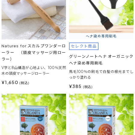
Natures for スカルプワンダーロ
セレクト商品
ーラー （頭皮マッサージ用ロー
グリーンノートヘナ オーガニック
ラー）
ヘナ染め専用刷毛
V字と8山構造が心地よい、100％天然
馬毛100％の刷毛で白髪の根元までし
木の頭皮マッサージローラー
っかり塗れる
¥1,650
(税込)
¥385
(税込)