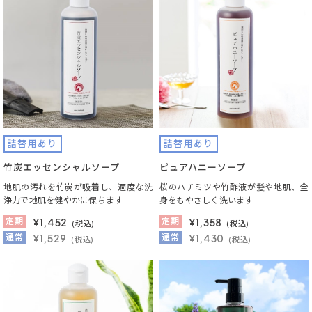
詰替用あり
詰替用あり
竹炭エッセンシャルソープ
ピュアハニーソープ
地肌の汚れを竹炭が吸着し、適度な洗
桜のハチミツや竹酢液が髪や地肌、全
浄力で地肌を健やかに保ちます
身をもやさしく洗います
定期
¥
1,452
定期
¥
1,358
(税込)
(税込)
通常
¥1,529
通常
¥1,430
(税込)
(税込)