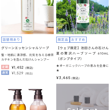
詰替用あり
限定品
おすすめ
グリーンエッセンシャルソープ
【ウェブ限定】池田さんの石けん
夏の贅沢ハーブソープ 610mL
髪・地肌に清涼感、元気を与える緑茶
（ポンプタイプ）
カテキンを含んだ石けんシャンプー
★オーガニックハーブの恵みを全身に
定期
¥
1,452
(税込)
★
通常
¥1,529
(税込)
¥3,465
(税込)