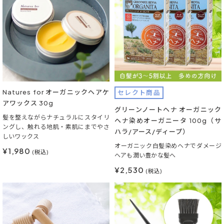
Natures for オーガニックヘアケ
セレクト商品
アワックス 30g
グリーンノートヘナ オーガニック
髪を整えながらナチュラルにスタイリ
ヘナ染めオーガニータ 100g（サ
ングし、触れる地肌・素肌にまでやさ
ハラ/アース/ディープ）
しいワックス
オーガニック白髪染めヘナでダメージ
¥1,980
(税込)
ヘアも潤い豊かな髪へ
¥2,530
(税込)