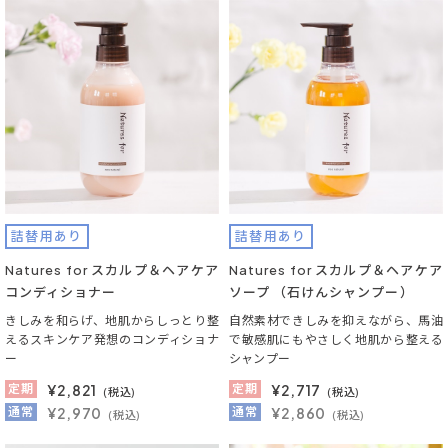
詰替用あり
詰替用あり
Natures for スカルプ＆ヘアケア
Natures for スカルプ＆ヘアケア
コンディショナー
ソープ （石けんシャンプー）
きしみを和らげ、地肌からしっとり整
自然素材できしみを抑えながら、馬油
えるスキンケア発想のコンディショナ
で敏感肌にもやさしく地肌から整える
ー
シャンプー
定期
¥
2,821
定期
¥
2,717
(税込)
(税込)
通常
¥2,970
通常
¥2,860
(税込)
(税込)