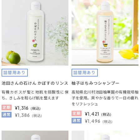
詰替用あり
詰替用あり
池田さんの石けん かぼすのリンス
柚子はちみつシャンプー
有機カボスが髪と地肌を弱酸性に保
高知県北川村池田柚華園の有機栽培柚
ち、きしみを和らげ肌を整えます
子を使用。爽やかな香りで一日の疲れ
をリフレッシュ
定期
¥
1,316
(税込)
定期
¥
1,421
通常
¥1,386
(税込)
(税込)
通常
¥1,496
(税込)