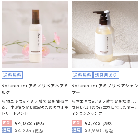
送料無料
送料無料
詰替用あり
Natures for アミノリペアヘアミ
Natures for アミノリペアシャン
ルク
プー
植物エキス×アミノ酸で髪を補修す
植物エキス×アミノ酸で髪を補修し、
る、1本3役の髪と頭皮のためのマルチ
成分と使用感の両立を目指したオール
トリートメント
インワンシャンプー
定期
¥
4,022
定期
¥
3,762
(税込)
(税込)
通常
¥4,235
通常
¥3,960
(税込)
(税込)