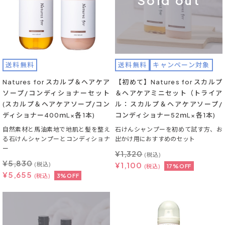
Sold out
送料無料
送料無料
キャンペーン対象
Natures for スカルプ＆ヘアケア
【初めて】Natures for スカルプ
ソープ/コンディショナーセット
＆ヘアケアミニセット（トライア
(スカルプ＆ヘアケアソープ/コン
ル：スカルプ＆ヘアケアソープ/
ディショナー400ｍL×各1本)
コンディショナー52ｍL×各1本)
自然素材と馬油素地で地肌と髪を整え
石けんシャンプーを初めて試す方、お
る石けんシャンプーとコンディショナ
出かけ用におすすめのセット
ー
¥
1,320
(税込)
¥
5,830
¥
1,100
(税込)
(税込)
17%OFF
¥
5,655
(税込)
3%OFF