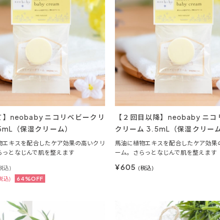
】neobaby ニコリベビークリ
【２回目以降】neobaby ニ
.5mL（保湿クリーム）
クリーム 3.5mL（保湿クリー
物エキスを配合したケア効果の高いクリ
馬油に植物エキスを配合したケア効果
らっとなじんで肌を整えます
ーム。さらっとなじんで肌を整えます
¥605
税込)
(税込)
税込)
64%OFF