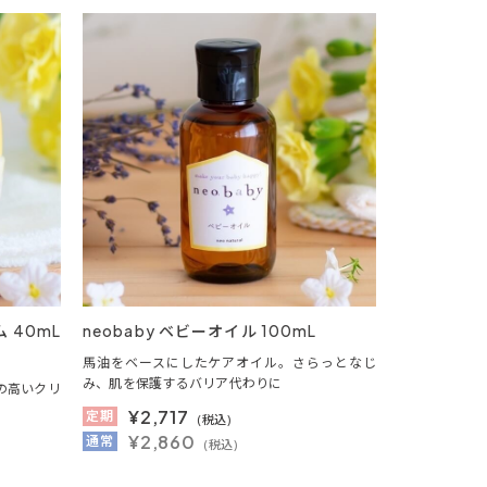
 40mL
neobaby ベビーオイル 100mL
馬油をベースにしたケアオイル。さらっとなじ
み、肌を保護するバリア代わりに
の高いクリ
¥
2,717
定期
(税込)
¥2,860
通常
(税込)