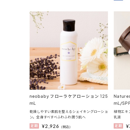
neobaby フローラケアローション 125
Natur
mL
mL/S
乾燥しやすい素肌を整えるシェイキングローショ
植物エキ
ン。全身すべすべふわふわ潤う肌へ
乳液
¥
2,926
¥
定期
定期
(税込)