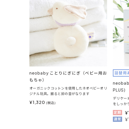
neobaby ことりにぎにぎ（ベビー用お
詰替用
もちゃ）
neob
オーガニックコットンを使用したネオベビーオリ
PLUS)
ジナル玩具。振ると鈴の音がなります
デリケー
¥1,320
(税込)
をしっか
¥
定期
¥
通常