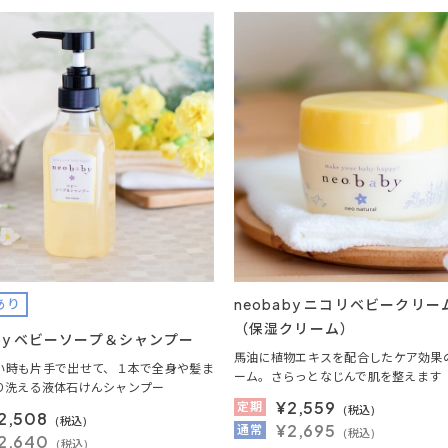
neobaby ニコリベビークリーム
あり
（保湿クリーム）
aby ベビーソープ＆シャンプー
馬油に植物エキスを配合したケア効果
い時も片手で出せて、１本で全身や髪ま
ーム。さらっとなじんで肌を整えます
り洗える液体石けんシャンプー
¥
2,559
定期
(税込)
2,508
(税込)
¥2,695
通常
(税込)
2,640
(税込)