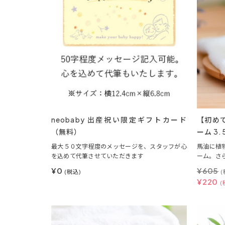
neobaby 出産祝い限定ギフトカード
【初めて
（無料）
ーム 3
最大５０文字程度のメッセージを、スタッフが心
馬油に植
を込めて代筆させていただきます
ーム。さ
¥0
¥
605
(税込)
(
¥
220
(