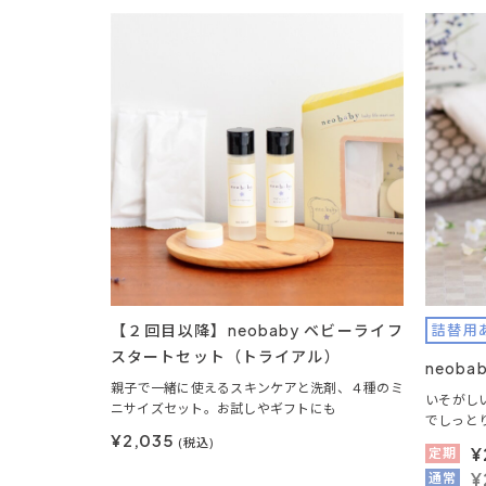
【２回目以降】neobaby ベビーライフ
詰替用
スタートセット（トライアル）
neob
親子で一緒に使えるスキンケアと洗剤、４種のミ
いそがし
ニサイズセット。お試しやギフトにも
でしっと
¥2,035
(税込)
¥
定期
¥
通常