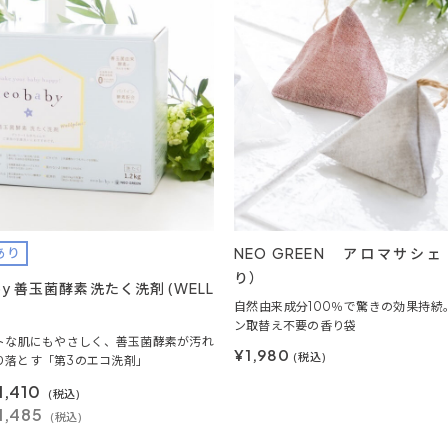
NEO GREEN アロマサシ
あり
り）
aby 善玉菌酵素洗たく洗剤 (WELL
自然由来成分100％で驚きの効果持続
ン取替え不要の香り袋
トな肌にもやさしく、善玉菌酵素が汚れ
¥1,980
(税込)
り落とす「第3のエコ洗剤」
1,410
(税込)
1,485
(税込)