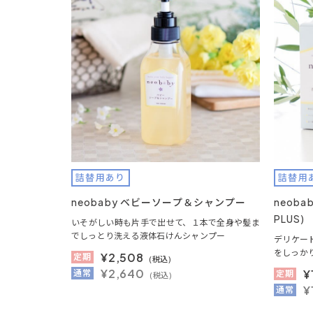
詰替用あり
詰替用
neobaby ベビーソープ＆シャンプー
neob
PLUS)
いそがしい時も片手で出せて、１本で全身や髪ま
でしっとり洗える液体石けんシャンプー
デリケー
をしっか
¥
2,508
定期
(税込)
¥2,640
¥
通常
定期
(税込)
¥
通常