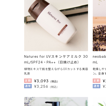
Natures for UVスキンケアミルク 30
neob
mL/SPF24・PA++（日焼け止め）
mL
植物エキスで肌を整えながらUVカットする美容
乾燥しや
乳液
ン。全身
¥
3,093
¥
定期
定期
(税込)
¥3,256
¥
通常
通常
(税込)