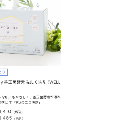
あり
aby 善玉菌酵素洗たく洗剤 (WELL
トな肌にもやさしく、善玉菌酵素が汚れ
り落とす「第3のエコ洗剤」
1,410
(税込)
1,485
(税込)