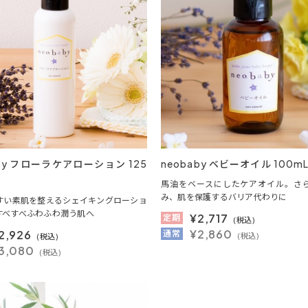
aby フローラケアローション 125
neobaby ベビーオイル 100m
馬油をベースにしたケアオイル。さ
み、肌を保護するバリア代わりに
すい素肌を整えるシェイキングローショ
すべすべふわふわ潤う肌へ
¥
2,717
定期
(税込)
¥2,860
2,926
通常
(税込)
(税込)
3,080
(税込)