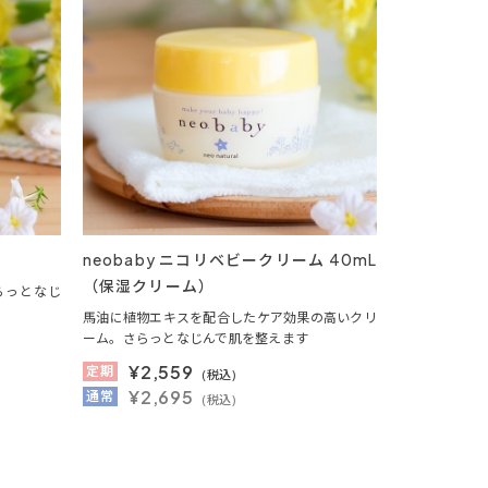
L
neobaby ニコリベビークリーム 40mL
（保湿クリーム）
らっとなじ
馬油に植物エキスを配合したケア効果の高いクリ
ーム。さらっとなじんで肌を整えます
¥
2,559
定期
(税込)
¥2,695
通常
(税込)