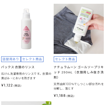
詰替用あり
セレクト商品
セレクト商品
パックス 衣類のリンス
ナチュラムーン ゴールソープリキ
ッド 250mL（衣類用しみ抜き洗
石けん洗濯専用のリンスです。衣類の
剤）
黄ばみ・においを防ぎます
天然由来100％でしつこい部分汚れを
¥1,122
(税込)
分解し、落とす
¥1,188
(税込)