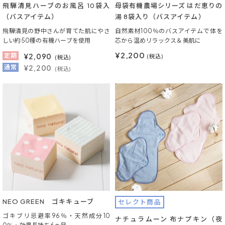
飛騨清見ハーブのお風呂 10袋入
母袋有機農場シリーズ はだ恵りの
（バスアイテム）
湯 8袋入り（バスアイテム）
飛騨清見の野中さんが育てた肌にやさ
自然素材100％のバスアイテムで体を
しい約50種の有機ハーブを使用
芯から温めリラックス＆美肌に
¥2,200
定期
¥
2,090
(税込)
(税込)
通常
¥2,200
(税込)
NEO GREEN ゴキキューブ
セレクト商品
ゴキブリ忌避率96％・天然成分10
ナチュラムーン 布ナプキン（夜