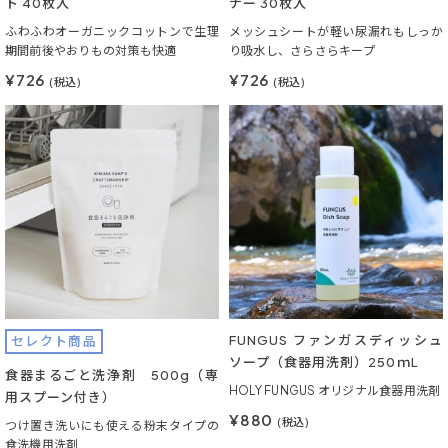
ト 40枚入
ナー 30枚入
ふわふわオーガニックコットンで生理
メッシュシートが軽い尿漏れもしっか
期間前後やおりもの対策も快適
り吸水し、さらさらキープ
¥726
¥726
(税込)
(税込)
FUNGUS ファンガスディッシュ
セレクト商品
ソープ（食器用洗剤）250ｍL
食器まるごと洗浄剤 500g（専
HOLY FUNGUS オリジナル食器用洗剤
用スプーン付き）
¥880
(税込)
つけ置き洗いにも使える粉末タイプの
食洗機用洗剤