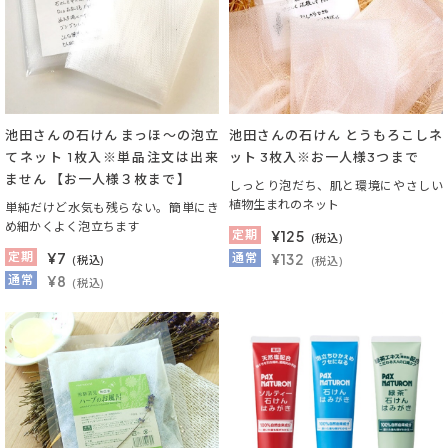
池田さんの石けん まっほ～の泡立
池田さんの石けん とうもろこしネ
てネット 1枚入※単品注文は出来
ット 3枚入※お一人様3つまで
ません 【お一人様３枚まで】
しっとり泡だち、肌と環境にやさしい
植物生まれのネット
単純だけど水気も残らない。簡単にき
め細かくよく泡立ちます
定期
¥
125
(税込)
定期
¥
7
通常
¥132
(税込)
(税込)
通常
¥8
(税込)