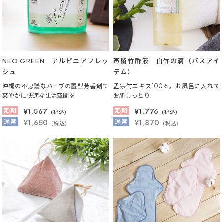
NEO GREEN アルピニアフレッ
蒸留竹酢液 白竹の滴（バスアイ
シュ
テム）
沖縄の不思議なハーブの置型芳香剤で
孟宗竹エキス100％。お風呂に入れて
爽やかに快適な生活空間を
お肌しっとり
定期
¥
1,567
定期
¥
1,776
(税込)
(税込)
通常
¥1,650
通常
¥1,870
(税込)
(税込)