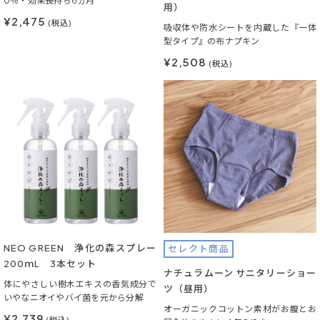
0％・効果長持ち6ヵ月
用）
¥2,475
(税込)
吸収体や防水シートを内蔵した『一体
型タイプ』の布ナプキン
¥2,508
(税込)
NEO GREEN 浄化の森スプレー
セレクト商品
200ｍL 3本セット
ナチュラムーン サニタリーショー
体にやさしい樹木エキスの香気成分で
ツ（昼用）
いやなニオイやバイ菌を元から分解
オーガニックコットン素材がお腹とお
¥2,739
(税込)