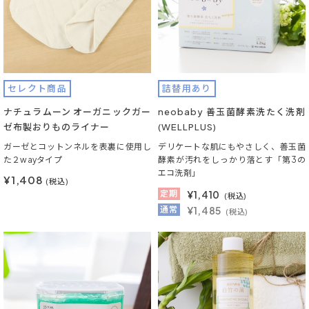
セレクト商品
詰替用あり
ナチュラムーン オーガニックガー
neobaby 善玉菌酵素洗たく洗剤
ゼ布製おりものライナー
(WELLPLUS)
ガーゼとコットンネルを表裏に使用し
デリケートな肌にもやさしく、善玉菌
た２wayタイプ
酵素が汚れをしっかり落とす「第3の
エコ洗剤」
¥1,408
(税込)
定期
¥
1,410
(税込)
通常
¥1,485
(税込)