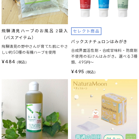
飛騨清見ハーブのお風呂 2袋入
セレクト商品
（バスアイテム）
パックスナチュロンはみがき
飛騨清見の野中さんが育てた肌にやさ
合成界面活性剤・合成甘味料・防腐剤
しい約50種の有機ハーブを使用
不使用の石けんはみがき。選べる3種
¥484
(税込)
類、495円～
¥495
(税込)