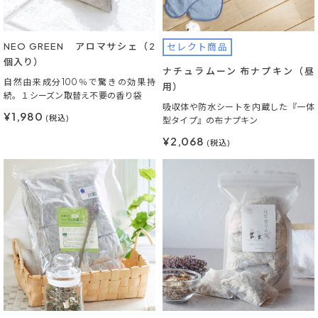
NEO GREEN アロマサシェ（2
セレクト商品
個入り）
ナチュラムーン 布ナプキン（昼
自然由来成分100％で驚きの効果持
用）
続。１シーズン取替え不要の香り袋
吸収体や防水シートを内蔵した『一体
¥1,980
(税込)
型タイプ』の布ナプキン
¥2,068
(税込)