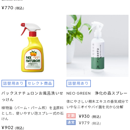
¥770
(税込)
詰替用あり
セレクト商品
詰替用あり
パックスナチュロンお風呂洗いせ
NEO GREEN 浄化の森スプレー
っけん
体にやさしい樹木エキスの香気成分で
いやなニオイやバイ菌を元から分解
植物油（パーム・パーム核）を主原料
とした、使いやすい泡スプレー式の石
定期
¥
930
(税込)
けん
通常
¥979
(税込)
¥902
(税込)