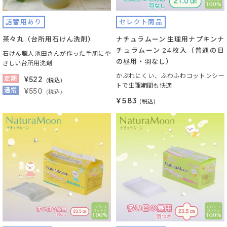
詰替用あり
セレクト商品
茶々丸（台所用石けん洗剤）
ナチュラムーン 生理用ナプキンナ
チュラムーン 24枚入（普通の日
石けん職人池田さんが作った手肌にや
の昼用・羽なし）
さしい台所用洗剤
かぶれにくい、ふわふわコットンシー
定期
¥
522
(税込)
トで生理期間も快適
通常
¥550
(税込)
¥583
(税込)