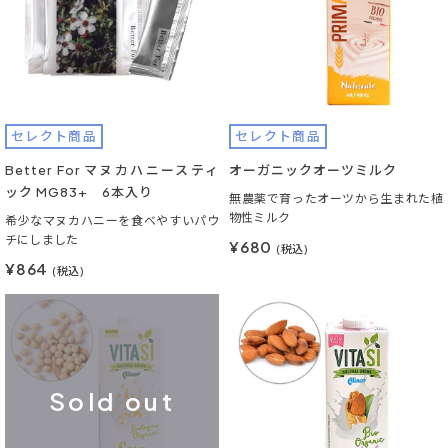
セレクト商品
セレクト商品
Better For マヌカハニースティ
オーガニックオーツミルク
ック MG83+ 6本入り
無農薬で育ったオーツから生まれた植
物性ミルク
希少なマヌカハニーを食べやすいパウ
チにしました
¥680
(税込)
¥864
(税込)
Sold out