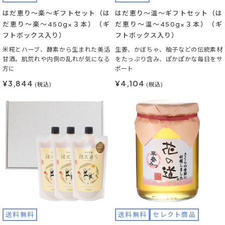
はだ恵り～楽～ギフトセット（は
はだ恵り～温～ギフトセット（は
だ恵り～楽～450g×３本）（ギ
だ恵り～温～450g×３本）（ギ
フトボックス入り）
フトボックス入り）
米糀とハーブ、酵素から生まれた美活
生姜、かぼちゃ、柚子などの伝統素材
甘酒。肌荒れや内側の乱れが気になる
をたっぷり含み、ぽかぽかな毎日をサ
方に
ポート
¥3,844
¥4,104
(税込)
(税込)
送料無料
送料無料
セレクト商品