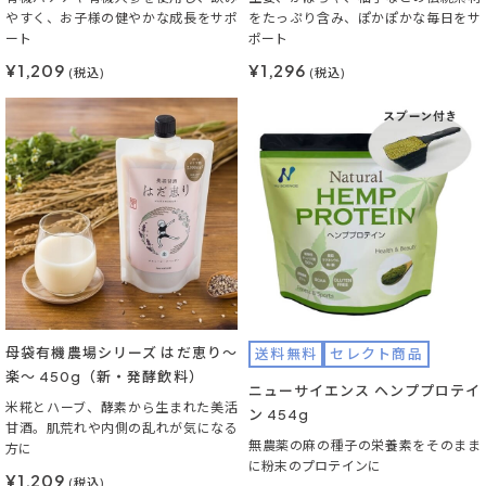
やすく、お子様の健やかな成長をサポ
をたっぷり含み、ぽかぽかな毎日をサ
ート
ポート
¥1,209
¥1,296
(税込)
(税込)
母袋有機農場シリーズ はだ恵り～
送料無料
セレクト商品
楽～ 450g（新・発酵飲料）
ニューサイエンス ヘンププロテイ
米糀とハーブ、酵素から生まれた美活
ン 454g
甘酒。肌荒れや内側の乱れが気になる
無農薬の麻の種子の栄養素をそのまま
方に
に粉末のプロテインに
¥1,209
(税込)