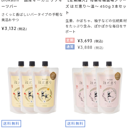
Biokashi 国産オーガニックオ
【定期購入】母袋有機農場シリー
ーツバー
ズ はだ恵り～温～ 450g 3本セッ
ト
さくっと香ばしいバータイプの手軽な
美活おやつ
生姜、かぼちゃ、柚子などの伝統素材
をたっぷり含み、ぽかぽかな毎日をサ
¥3,132
(税込)
ポート
定期
¥
3,693
(税込)
通常
¥3,888
(税込)
送料無料
送料無料