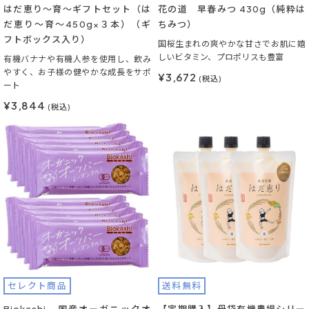
はだ恵り～育～ギフトセット（は
花の道 早春みつ 430g（純粋は
だ恵り～育～450g×３本）（ギ
ちみつ）
フトボックス入り）
国桜生まれの爽やかな甘さでお肌に嬉
しいビタミン、プロポリスも豊富
有機バナナや有機人参を使用し、飲み
やすく、お子様の健やかな成長をサポ
¥3,672
(税込)
ート
¥3,844
(税込)
セレクト商品
送料無料