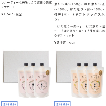
フルーティーな美味しさで毎日の元気
恵り～楽～450g、はだ恵り～温
をサポート
～450g、はだ恵り～育～450g×
¥1,663
各種1本）（ギフトボックス入
(税込)
り）
「はだ恵り～楽～」「はだ恵り～温
～」「はだ恵り～育～」3種が楽しめ
るギフトセット
¥3,931
(税込)
送料無料
送料無料