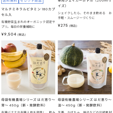
専用シェイカーボトル（200mlサ
送料無料
セレクト商品
イズ）
マルチミネラルビタミン 180カプ
シェイクしたら、そのまま飲める お
セル入
手軽・スムージーづくりに
有機野菜生まれのオーガニック認定サ
¥275
(税込)
プリ。毎日の栄養補助に
¥9,504
(税込)
母袋有機農場シリーズ はだ恵り～
母袋有機農場シリーズ はだ恵り～
育～ 450g（新・発酵飲料）
温～ 450g（新・発酵飲料）
有機バナナや有機人参を使用し、飲み
生姜、かぼちゃ、柚子などの伝統素材