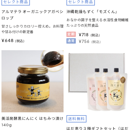
セレクト商品
セレクト商品
アルマテラ オーガニックアガベシ
沖縄乾燥もずく「モズくん」
ロップ
おなかの調子を整える水溶性食物繊維
たっぷりの天然食品
甘さしっかりカロリー控えめ。お料理
や甘み付けの新定番
定期
¥
718
(税込)
¥648
通常
¥756
(税込)
(税込)
美活発酵黒にんにく はちみつ漬け
送料無料
140g
はだ恵り３種ギフトセット（はだ