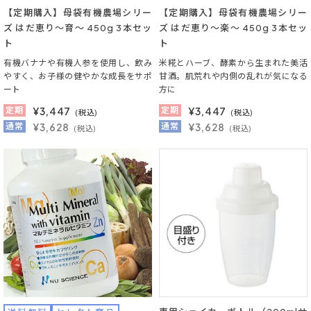
【定期購入】母袋有機農場シリー
【定期購入】母袋有機農場シリー
ズ はだ恵り～育～ 450g 3本セッ
ズ はだ恵り～楽～ 450g 3本セッ
ト
ト
有機バナナや有機人参を使用し、飲み
米糀とハーブ、酵素から生まれた美活
やすく、お子様の健やかな成長をサポ
甘酒。肌荒れや内側の乱れが気になる
ート
方に
定期
¥
3,447
定期
¥
3,447
(税込)
(税込)
通常
¥3,628
通常
¥3,628
(税込)
(税込)