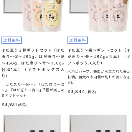
送料無料
送料無料
はだ恵り３種ギフトセット（はだ
はだ恵り～楽～ギフトセット（は
恵り～楽～450g、はだ恵り～温
だ恵り～楽～450g×３本）（ギ
～450g、はだ恵り～育～450g×
フトボックス入り）
各種1本）（ギフトボックス入
米糀とハーブ、酵素から生まれた美活
り）
甘酒。肌荒れや内側の乱れが気になる
方に
「はだ恵り～楽～」「はだ恵り～温
～」「はだ恵り～育～」3種が楽しめ
¥3,844
(税込)
るギフトセット
¥3,931
(税込)