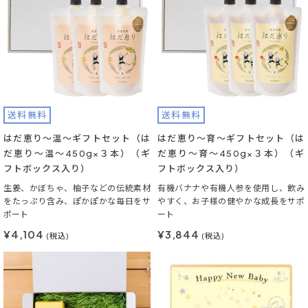
送料無料
送料無料
はだ恵り～温～ギフトセット（は
はだ恵り～育～ギフトセット（は
だ恵り～温～450g×３本）（ギ
だ恵り～育～450g×３本）（ギ
フトボックス入り）
フトボックス入り）
生姜、かぼちゃ、柚子などの伝統素材
有機バナナや有機人参を使用し、飲み
をたっぷり含み、ぽかぽかな毎日をサ
やすく、お子様の健やかな成長をサポ
ポート
ート
¥4,104
¥3,844
(税込)
(税込)