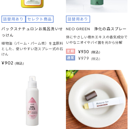
詰替用あり
セレクト商品
詰替用あり
パックスナチュロンお風呂洗いせ
NEO GREEN 浄化の森スプレー
っけん
体にやさしい樹木エキスの香気成分で
いやなニオイやバイ菌を元から分解
植物油（パーム・パーム核）を主原料
とした、使いやすい泡スプレー式の石
定期
¥
930
(税込)
けん
通常
¥979
(税込)
¥902
(税込)