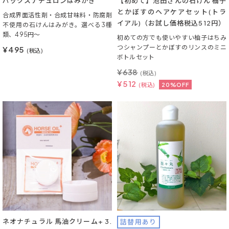
パックスナチュロンはみがき
【初めて】池田さんの石けん 柚子
とかぼすのヘアケアセット(トラ
合成界面活性剤・合成甘味料・防腐剤
イアル)（お試し価格税込512円）
不使用の石けんはみがき。選べる3種
類、495円～
初めての方でも使いやすい柚子はちみ
つシャンプーとかぼすのリンスのミニ
¥495
(税込)
ボトルセット
¥
638
(税込)
¥
512
(税込)
20%OFF
ネオナチュラル 馬油クリーム+ 3.
詰替用あり