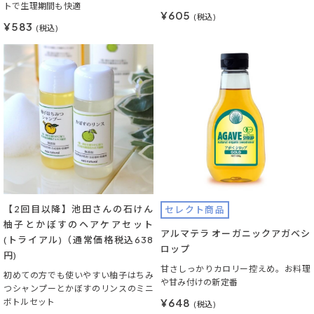
トで生理期間も快適
¥605
(税込)
¥583
(税込)
【2回目以降】池田さんの石けん
セレクト商品
柚子とかぼすのヘアケアセット
アルマテラ オーガニックアガベシ
(トライアル)（通常価格税込638
ロップ
円)
甘さしっかりカロリー控えめ。お料理
初めての方でも使いやすい柚子はちみ
や甘み付けの新定番
つシャンプーとかぼすのリンスのミニ
¥648
ボトルセット
(税込)