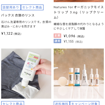
Natures for オーガニックモイス
詰替用あり
セレクト商品
トリップ 3.6g（リップクリー
パックス 衣類のリンス
ム）
石けん洗濯専用のリンスです。衣類の
繊細な唇を皮脂膜の代わりとなるよう
黄ばみ・においを防ぎます
にやさしくケアして保護
¥1,122
(税込)
定期
¥
1,096
(税込)
通常
¥1,155
(税込)
セレクト商品
送料無料
キャンペーン対象