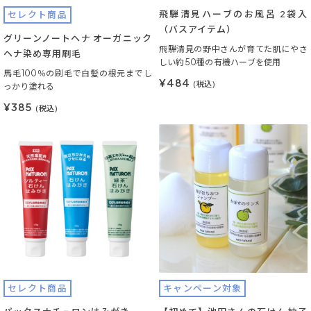
飛騨清見ハーブのお風呂 2袋入
セレクト商品
（バスアイテム）
グリーンノートヘナ オーガニック
飛騨清見の野中さんが育てた肌にやさ
ヘナ染め専用刷毛
しい約50種の有機ハーブを使用
馬毛100％の刷毛で白髪の根元までし
¥484
(税込)
っかり塗れる
¥385
(税込)
セレクト商品
キャンペーン対象