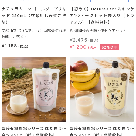
ナチュラムーン ゴールソープリキ
【初めて】Natures for スキンケ
ッド 250mL（衣類用しみ抜き洗
ア1ウィークセット袋入り（トラ
剤）
イアル）【送料無料】
天然由来100％でしつこい部分汚れを
約1週間分の洗顔・保湿ケアセット
分解し、落とす
¥
2,475
(税込)
¥1,188
¥
1,200
(税込)
(税込)
52%OFF
母袋有機農場シリーズ はだ恵り～
母袋有機農場シリーズ はだ恵り～
楽～ 450g（新・発酵飲料）
育～ 450g（新・発酵飲料）