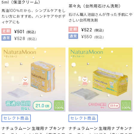
5ml（保湿クリーム）
茶々丸（台所用石けん洗剤）
馬油100％だから、シンプルケアをし
石けん職人池田さんが作った手肌にや
たい方におすすめ。ハンドケアやボデ
さしい台所用洗剤
ィケアにも
定期
¥
522
(税込)
定期
¥
501
(税込)
通常
¥550
(税込)
通常
¥528
(税込)
セレクト商品
セレクト商品
ナチュラムーン 生理用ナプキンナ
ナチュラムーン 生理用ナプキンナ