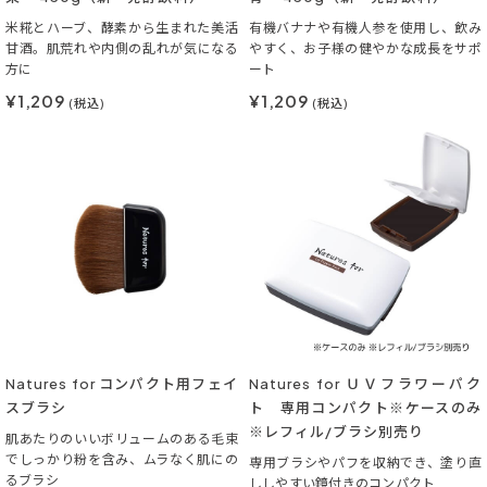
米糀とハーブ、酵素から生まれた美活
有機バナナや有機人参を使用し、飲み
甘酒。肌荒れや内側の乱れが気になる
やすく、お子様の健やかな成長をサポ
方に
ート
¥1,209
¥1,209
(税込)
(税込)
Natures for コンパクト用フェイ
Natures for ＵＶフラワーパク
スブラシ
ト 専用コンパクト※ケースのみ
※レフィル/ブラシ別売り
肌あたりのいいボリュームのある毛束
でしっかり粉を含み、ムラなく肌にの
専用ブラシやパフを収納でき、塗り直
るブラシ
ししやすい鏡付きのコンパクト