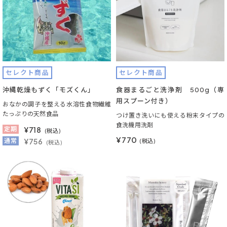
セレクト商品
セレクト商品
沖縄乾燥もずく「モズくん」
食器まるごと洗浄剤 500g（専
用スプーン付き）
おなかの調子を整える水溶性食物繊維
たっぷりの天然食品
つけ置き洗いにも使える粉末タイプの
食洗機用洗剤
定期
¥
718
(税込)
¥770
通常
¥756
(税込)
(税込)