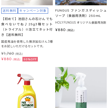
FUNGUS ファンガスディッシュ
送料無料
キャンペーン対象
ソープ（食器用洗剤）250ｍL
【初めて】池田さんの石けん でも
HOLY FUNGUS オリジナル食器用洗剤
食べないでね♪25g3種セット
¥880
（トライアル）※泡立てネット付
(税込)
き【送料無料】
国産馬油を使用した無添加石けん3種
をお試しいただけるセットです。
¥
1,760
(税込)
¥
880
(税込)
50%OFF