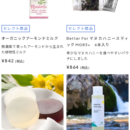
セレクト商品
セレクト商品
オーガニックアーモンドミルク
Better For マヌカハニースティ
ック MG83+ 6本入り
無農薬で育ったアーモンドから生まれ
た植物性ミルク
希少なマヌカハニーを食べやすいパウ
チにしました
¥842
(税込)
¥864
(税込)