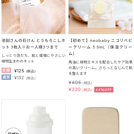
池田さんの石けん とうもろこしネ
【初めて】neobaby ニコリベビ
ット 3枚入※お一人様3つまで
ークリーム 3.5mL（保湿クリー
ム）
しっとり泡だち、肌と環境にやさしい
植物生まれのネット
馬油に植物エキスを配合したケア効果
の高いクリーム。さらっとなじんで肌
定期
¥
125
(税込)
を整えます
通常
¥132
(税込)
¥
605
(税込)
¥
220
(税込)
64%OFF