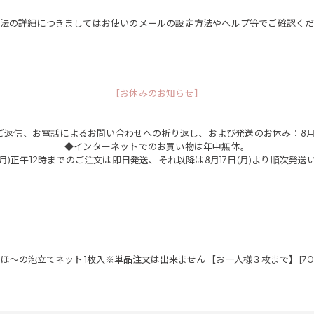
法の詳細につきましてはお使いのメールの設定方法やヘルプ等でご確認く
【お休みのお知らせ】
ご返信、お電話によるお問い合わせへの折り返し、および発送のお休み：8月11日
◆インターネットでのお買い物は年中無休。
日(月)正午12時までのご注文は即日発送、それ以降は8月17日(月)より順次発送
っほ～の泡立てネット 1枚入※単品注文は出来ません 【お一人様３枚まで】 [700