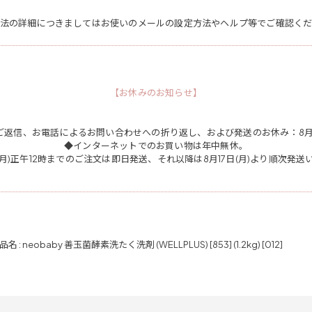
法の詳細につきましてはお使いのメールの設定方法やヘルプ等でご確認く
【お休みのお知らせ】
ご返信、お電話によるお問い合わせへの折り返し、および発送のお休み：8月11日
◆インターネットでのお買い物は年中無休。
日(月)正午12時までのご注文は即日発送、それ以降は8月17日(月)より順次発送
品名 : neobaby 善玉菌酵素洗たく洗剤 (WELLPLUS) [853]