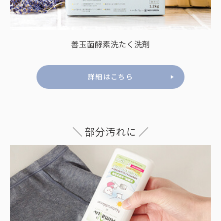
善玉菌酵素洗たく洗剤
詳細はこちら
＼ 部分汚れに ／