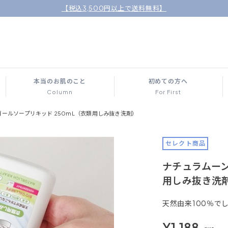
【税込3,500円以上で送料無料】
本当のお肌のこと
初めての方へ
Column
For First
ゴールソープリキッド 250mL（衣類用しみ抜き洗剤）
セレクト商品
ナチュラムーン
用しみ抜き洗
天然由来100％で
¥1,188