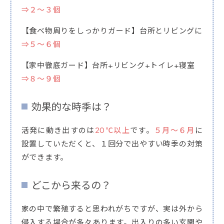
⇒２～３個
【食べ物周りをしっかりガード】台所とリビングに
⇒５～６個
【家中徹底ガード】台所+リビング+トイレ+寝室
⇒８～９個
効果的な時季は？
活発に動き出すのは
20℃以上
です。
５月～６月
に
設置していただくと、１回分で出やすい時季の対策
ができます。
どこから来るの？
家の中で繁殖すると思われがちですが、実は外から
侵入する場合が多々あります。出入りの多い玄関や