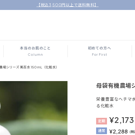
【税込3,500円以上で送料無料】
本当のお肌のこと
初めての方へ
Column
For First
農場シリーズ 美百水 150mL（化粧水）
母袋有機農場シ
栄養豊富なヘチマ
る化粧水
¥2,173
定
期
¥2,288
通
常
(税