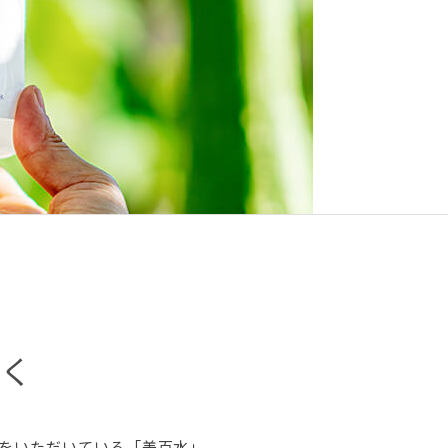
く
をいただいている「美百水」。