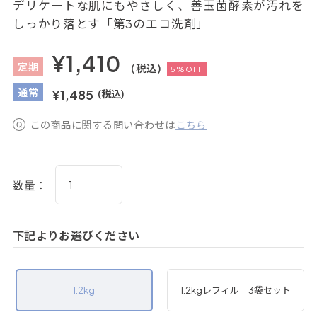
デリケートな肌にもやさしく、善玉菌酵素が汚れを
しっかり落とす「第3のエコ洗剤」
¥1,410
定
期
(税込)
5%OFF
通
常
¥1,485
(税込)
この商品に関する問い合わせは
こちら
数量：
下記よりお選びください
1.2kg
1.2kgレフィル 3袋セット