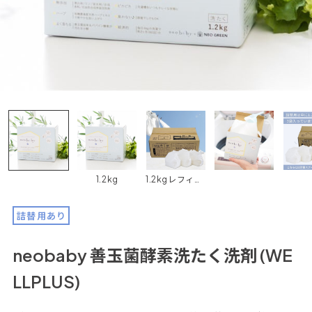
1.2kg
1.2kgレフィル 3袋セット
詰替用あり
neobaby 善玉菌酵素洗たく洗剤 (WE
LLPLUS)