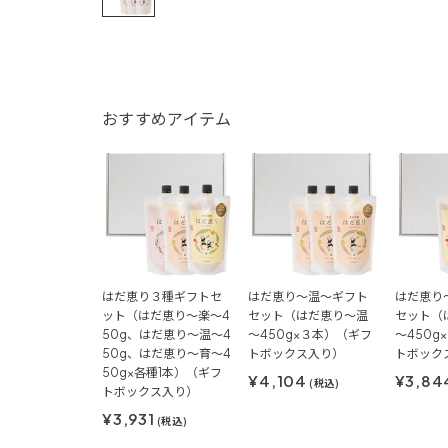
おすすめアイテム
はだ恵り３種ギフトセ
はだ恵り～温～ギフト
はだ恵り
ット（はだ恵り～楽～4
セット（はだ恵り～温
セット（
50g、はだ恵り～温～4
～450g×３本）（ギフ
～450g
50g、はだ恵り～育～4
トボックス入り）
トボック
50g×各種1本）（ギフ
¥4,104
¥3,84
(税込)
トボックス入り）
¥3,931
(税込)