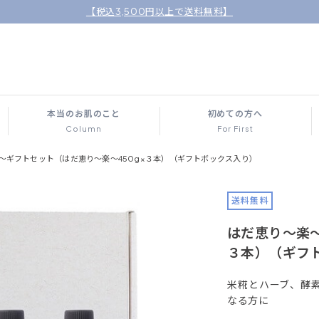
【税込3,500円以上で送料無料】
本当のお肌のこと
初めての方へ
Column
For First
～ギフトセット（はだ恵り～楽～450g×３本）（ギフトボックス入り）
送料無料
はだ恵り～楽～
３本）（ギフ
米糀とハーブ、酵
なる方に