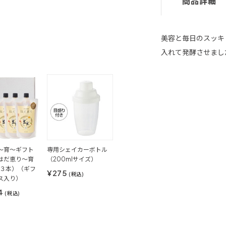
商品詳細
美容と毎日のスッキ
入れて発酵させまし
～育～ギフト
専用シェイカーボトル
はだ恵り～育
（200mlサイズ）
×３本）（ギフ
¥275
(税込)
ス入り）
4
(税込)