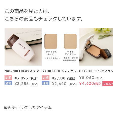
この商品を見た人は、
こちらの商品もチェックしています。
Natures for UVスキンケアミルク 30mL/SPF24・PA++（日焼け止め）
Natures for UVフラワーパクト レフィル 11g/SPF32・PA+++（おしろい）
¥5,060
¥3,093
¥2,508
定期
定期
(税込)
(税込)
(税込)
¥4,620
¥3,256
¥2,640
通常
通常
(税込)
9%OF
(税込)
(税込)
最近チェックしたアイテム