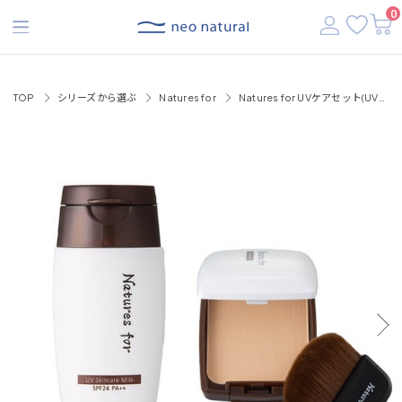
【税込3,500円以上で送料無料】
0
TOP
シリーズから選ぶ
Natures for
Natures for UVケアセット(UVスキンケアミルク30mL １本、UVフラワーパクト レフィル11g １個、パクト １個、ブラシ １個)