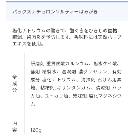
パックスナチュロンソルティーはみがき
塩化ナトリウムの働きで、歯ぐきをひきしめ歯槽
膿漏、歯肉炎を予防します。香味料には天然ハーブ
エキスを使用。
研磨剤:重質炭酸カルシウム、無水ケイ酸、
基剤:精製水、湿潤剤:濃グリセリン、有効
全
成分:塩化ナトリウム、清掃剤:石けん用素
成
地、粘結剤:キサンタンガム、清涼剤:ハッ
分
カ油、ユーカリ油、矯味剤:塩化マグネシウ
ム
内
容
120g