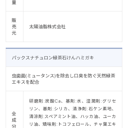
量
販
売
太陽油脂株式会社
元
パックスナチュロン緑茶石けんハミガキ
虫歯菌(ミュータンス)を除去し口臭を防ぐ天然緑茶
エキスを配合
研磨剤:炭酸Ca、基剤:水、湿潤剤:グリセ
リン、基剤:シリカ、清浄剤:石ケン素地、
全
清涼剤:スペアミント油、ハッカ油、ユーカ
成
リ油、矯味剤:トコフェロール、チャ葉エキ
分