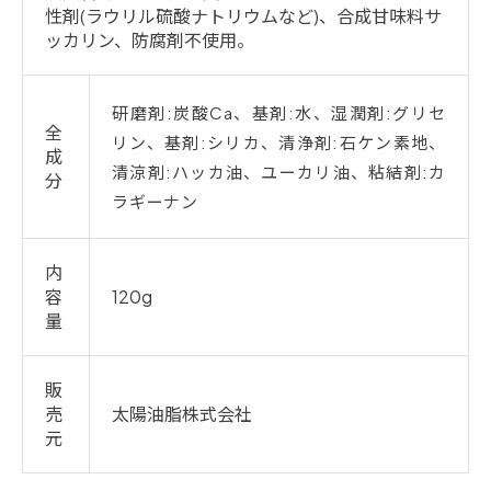
性剤(ラウリル硫酸ナトリウムなど)、合成甘味料サ
ッカリン、防腐剤不使用。
研磨剤:炭酸Ca、基剤:水、湿潤剤:グリセ
全
リン、基剤:シリカ、清浄剤:石ケン素地、
成
清涼剤:ハッカ油、ユーカリ油、粘結剤:カ
分
ラギーナン
内
容
120g
量
販
売
太陽油脂株式会社
元