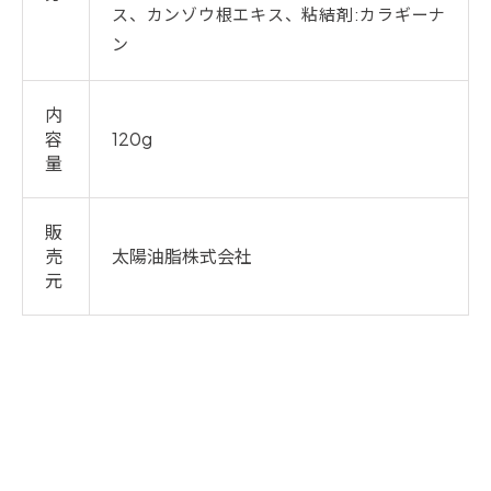
ス、カンゾウ根エキス、粘結剤:カラギーナ
ン
内
容
120g
量
販
売
太陽油脂株式会社
元