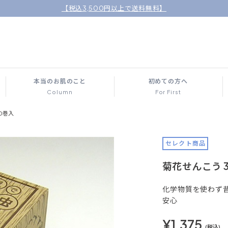
【税込3,500円以上で送料無料】
本当のお肌のこと
初めての方へ
Column
For First
0巻入
セレクト商品
菊花せんこう 
化学物質を使わず
安心
¥1,375
(税込)