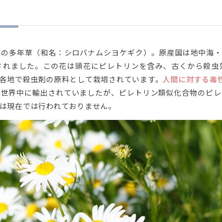
科の多年草（和名：シロバナムシヨケギク）。原産国は地中海・
されました。この花は頭花にピレトリンを含み、古くから殺虫
各地で殺虫剤の原料として栽培されています。
人間に対する毒
れ世界中に輸出されていましたが、ピレトリン類似化合物のピレ
は現在では行われておりません。