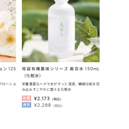
ン 125
母袋有機農場シリーズ 美百水 150mL
（化粧水）
グローショ
栄養豊富なヘチマ水がすっと浸透、繊細な肌を包
み込みすこやかに整える化粧水
¥
2,173
定期
(税込)
¥2,288
通常
(税込)