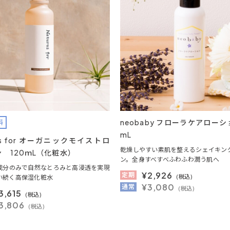
neobaby フローラケアローショ
料
mL
res for オーガニックモイストロ
乾燥しやすい素肌を整えるシェイキン
 120ｍL（化粧水）
ン。全身すべすべふわふわ潤う肌へ
成分のみで自然なとろみと高浸透を実現
¥
2,926
定期
(税込)
い続く高保湿化粧水
¥3,080
通常
(税込)
3,615
(税込)
3,806
(税込)