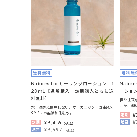
送料無料
送料無
Natures for ヒーリングローション 1
Natu
20ｍL【通常購入・定期購入ともに送
ーション
料無料】
自然由来
した、潤
水一滴さえ使用しない、オーガニック・野生成分
99.8％の無添加化粧水。
¥
定期
¥
¥
3,416
通常
定期
(税込)
¥3,597
通常
(税込)