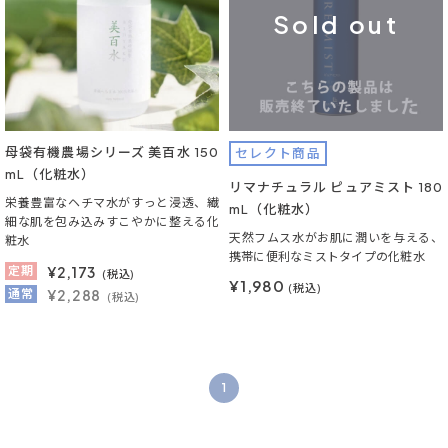
Sold out
母袋有機農場シリーズ 美百水 150
セレクト商品
mL（化粧水）
リマナチュラル ピュアミスト 180
栄養豊富なヘチマ水がすっと浸透、繊
mL（化粧水）
細な肌を包み込みすこやかに整える化
天然フムス水がお肌に潤いを与える、
粧水
携帯に便利なミストタイプの化粧水
定期
¥
2,173
(税込)
¥1,980
(税込)
通常
¥2,288
(税込)
1