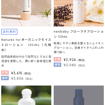
neobaby フローラケアローショ
送料無料
ン 125mL
Natures for オーガニックモイス
乾燥しやすい素肌を整えるシェイキン
トローション 120ｍL（化粧
グローション。全身すべすべふわふわ
水）
潤う肌へ
自然由来成分のみで自然なとろみと高
定期
¥
2,926
(税込)
浸透を実現した、潤い続く高保湿化粧
通常
¥3,080
水
(税込)
定期
¥
3,615
(税込)
通常
¥3,806
(税込)