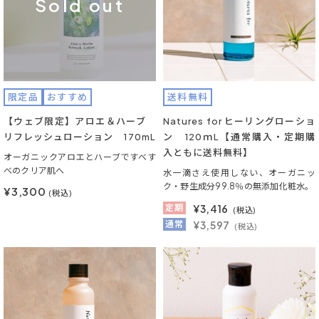
Sold out
限定品
おすすめ
送料無料
【ウェブ限定】アロエ＆ハーブ
Natures for ヒーリングローショ
リフレッシュローション 170mL
ン 120ｍL【通常購入・定期購
入ともに送料無料】
オーガニックアロエとハーブですべす
べのクリア肌へ
水一滴さえ使用しない、オーガニッ
ク・野生成分99.8％の無添加化粧水。
¥3,300
(税込)
定期
¥
3,416
(税込)
通常
¥3,597
(税込)