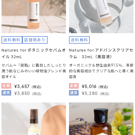
送料無料
詰替用あり
送料無料
Natures for ボタニックセバムオ
Natures for アドバンスクリアセ
イル 32mL
ラム 32mL（美容液）
セバム＝「皮脂」に着目したしっとり
オーガニック＆野生由来91.5％、革新
潤う肌なじみのいい植物油ブレンド美
的な美容成分でクリアな肌へと導く美
容オイル
容液
定期
¥
3,657
定期
¥
5,016
(税込)
(税込)
通常
¥3,850
通常
¥5,280
(税込)
(税込)