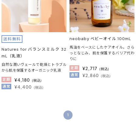
neobaby ベビーオイル 100mL
送料無料
馬油をベースにしたケアオイル。さら
Natures for バランスミルク 32
っとなじみ、肌を保護するバリア代わ
mL（乳液）
りに
自然な潤いヴェールで乾燥とトラブル
定期
¥
2,717
(税込)
から肌を保護するオーガニック乳液
通常
¥2,860
(税込)
定期
¥
4,180
(税込)
通常
¥4,400
(税込)
1