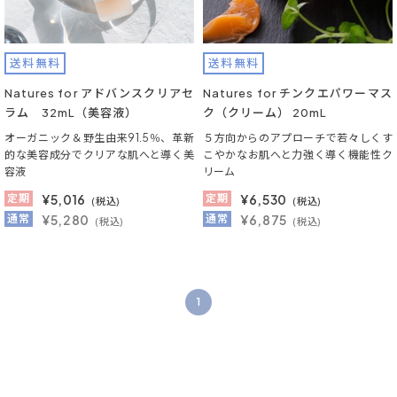
送料無料
送料無料
Natures for アドバンスクリアセ
Natures for チンクエパワーマス
ラム 32mL（美容液）
ク（クリーム） 20mL
オーガニック＆野生由来91.5％、革新
５方向からのアプローチで若々しくす
的な美容成分でクリアな肌へと導く美
こやかなお肌へと力強く導く機能性ク
容液
リーム
定期
¥
5,016
定期
¥
6,530
(税込)
(税込)
通常
¥5,280
通常
¥6,875
(税込)
(税込)
1