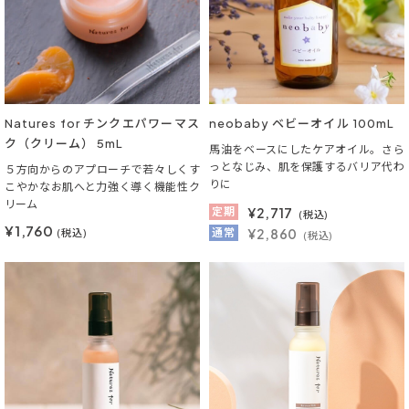
Natures for チンクエパワーマス
neobaby ベビーオイル 100mL
ク（クリーム） 5mL
馬油をベースにしたケアオイル。さら
っとなじみ、肌を保護するバリア代わ
５方向からのアプローチで若々しくす
りに
こやかなお肌へと力強く導く機能性ク
リーム
定期
¥
2,717
(税込)
¥1,760
通常
¥2,860
(税込)
(税込)