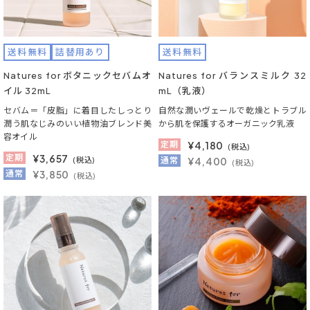
送料無料
詰替用あり
送料無料
Natures for ボタニックセバムオ
Natures for バランスミルク 32
イル 32mL
mL（乳液）
セバム＝「皮脂」に着目したしっとり
自然な潤いヴェールで乾燥とトラブル
潤う肌なじみのいい植物油ブレンド美
から肌を保護するオーガニック乳液
容オイル
定期
¥
4,180
(税込)
定期
¥
3,657
(税込)
通常
¥4,400
(税込)
通常
¥3,850
(税込)