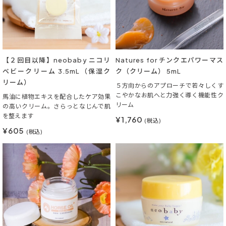
【２回目以降】neobaby ニコリ
Natures for チンクエパワーマス
ベビークリーム 3.5mL（保湿ク
ク（クリーム） 5mL
リーム）
５方向からのアプローチで若々しくす
こやかなお肌へと力強く導く機能性ク
馬油に植物エキスを配合したケア効果
リーム
の高いクリーム。さらっとなじんで肌
を整えます
¥1,760
(税込)
¥605
(税込)