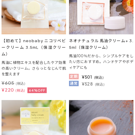
【初めて】neobaby ニコリベビ
ネオナチュラル 馬油クリーム+ 3.
ークリーム 3.5mL（保湿クリー
5ml（保湿クリーム）
ム）
馬油100％だから、シンプルケアをし
たい方におすすめ。ハンドケアやボデ
馬油に植物エキスを配合したケア効果
ィケアにも
の高いクリーム。さらっとなじんで肌
を整えます
定期
¥
501
(税込)
¥
605
通常
¥528
(税込)
(税込)
¥
220
(税込)
64%OFF