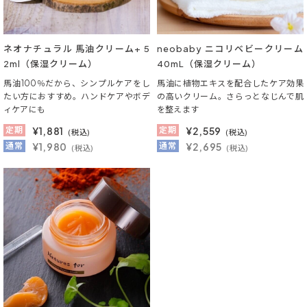
ネオナチュラル 馬油クリーム+ 5
neobaby ニコリベビークリーム
2ml（保湿クリーム）
40mL（保湿クリーム）
馬油100％だから、シンプルケアをし
馬油に植物エキスを配合したケア効果
たい方におすすめ。ハンドケアやボデ
の高いクリーム。さらっとなじんで肌
ィケアにも
を整えます
定期
¥
1,881
定期
¥
2,559
(税込)
(税込)
通常
¥1,980
通常
¥2,695
(税込)
(税込)