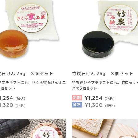
石けん 25g ３個セット
竹炭石けん 25g ３個セット
やプチギフトにも。さくら蜜石けんミニ
持ち運びやプチギフトにも。竹炭石け
3個セット
ズの3個セット
1,254
¥
1,254
定期
(税込)
(税込)
1,320
¥1,320
通常
(税込)
(税込)