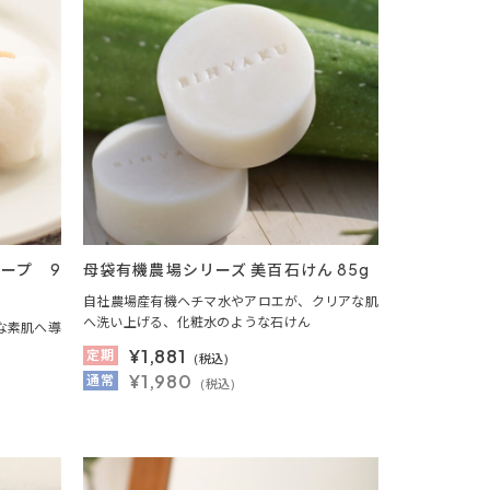
ソープ 9
母袋有機農場シリーズ 美百石けん 85g
自社農場産有機ヘチマ水やアロエが、クリアな肌
へ洗い上げる、化粧水のような石けん
な素肌へ導
¥
1,881
定期
(税込)
¥1,980
通常
(税込)