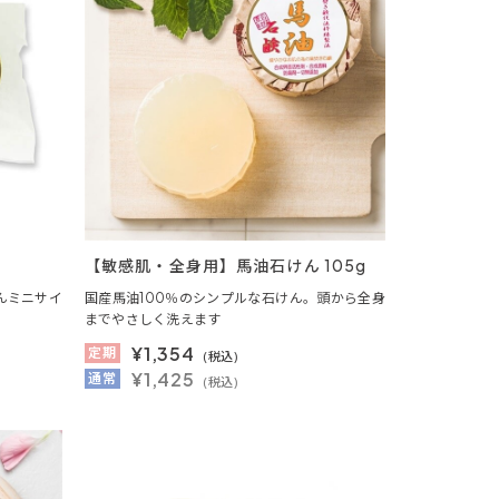
【敏感肌・全身用】馬油石けん 105g
んミニサイ
国産馬油100％のシンプルな石けん。頭から全身
までやさしく洗えます
¥
1,354
定期
(税込)
¥1,425
通常
(税込)