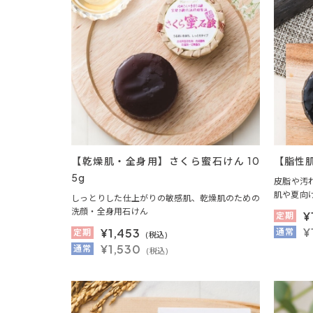
【乾燥肌・全身用】さくら蜜石けん 10
【脂性肌
5g
皮脂や汚
肌や夏向
しっとりした仕上がりの敏感肌、乾燥肌のための
洗顔・全身用石けん
¥
定期
¥
¥
1,453
通常
定期
(税込)
¥1,530
通常
(税込)