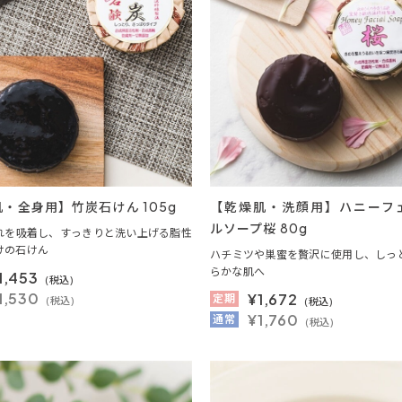
・全身用】竹炭石けん 105g
【乾燥肌・洗顔用】ハニーフ
ルソープ桜 80g
れを吸着し、すっきりと洗い上げる脂性
けの石けん
ハチミツや巣蜜を贅沢に使用し、しっ
らかな肌へ
1,453
(税込)
1,530
¥
1,672
定期
(税込)
(税込)
¥1,760
通常
(税込)