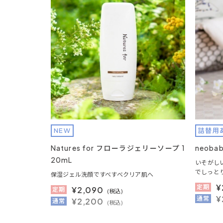
NEW
詰替用
Natures for フローラジェリーソープ 1
neob
20mL
いそがし
でしっと
保湿ジェル洗顔ですべすべクリア肌へ
¥
定期
¥
2,090
定期
(税込)
¥
通常
¥2,200
通常
(税込)