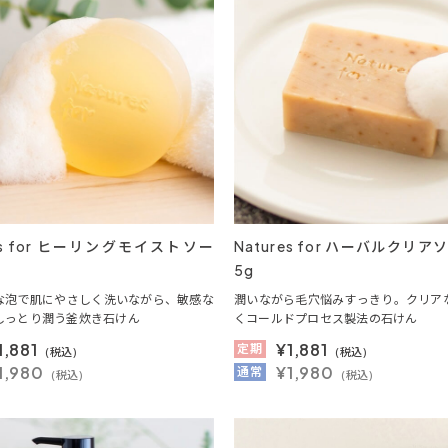
res for ヒーリングモイストソー
Natures for ハーバルクリア
5g
な泡で肌にやさしく洗いながら、敏感な
潤いながら毛穴悩みすっきり。クリア
しっとり潤う釜炊き石けん
くコールドプロセス製法の石けん
1,881
¥
1,881
定期
(税込)
(税込)
1,980
¥1,980
通常
(税込)
(税込)