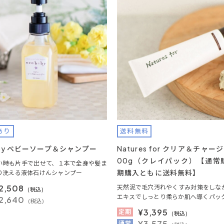
あり
送料無料
aby ベビーソープ＆シャンプー
Natures for クリア＆チャー
00g（クレイパック）【通常
い時も片手で出せて、１本で全身や髪ま
期購入ともに送料無料】
り洗える液体石けんシャンプー
2,508
天然泥で毛穴汚れやくすみ対策をしな
(税込)
エキスでしっとり柔らか肌へ導くパッ
2,640
(税込)
¥
3,395
定期
(税込)
¥3,575
通常