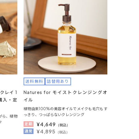
送料無料
詰替用あり
ジクレイ 1
Natures for モイストクレンジングオ
購入・定
イル
植物由来100%の美容オイルでメイクも毛穴もす
っきり、つっぱらないクレンジング
がら、植物
ク
¥
4,649
定期
(税込)
¥4,895
通常
(税込)