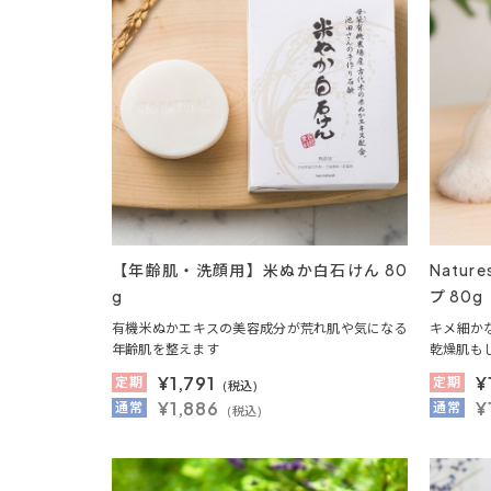
【年齢肌・洗顔用】米ぬか白石けん 80
Natu
g
プ 80g
有機米ぬかエキスの美容成分が荒れ肌や気になる
キメ細か
年齢肌を整えます
乾燥肌も
¥
1,791
¥
定期
定期
(税込)
¥1,886
¥
通常
通常
(税込)