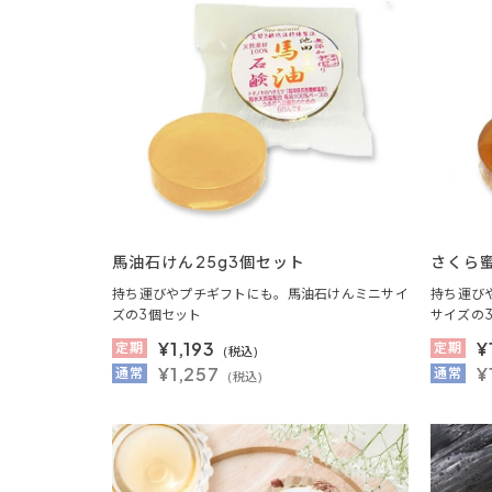
馬油石けん25g3個セット
さくら蜜
持ち運びやプチギフトにも。馬油石けんミニサイ
持ち運び
ズの3個セット
サイズの
¥
1,193
¥
定期
定期
(税込)
¥1,257
¥
通常
通常
(税込)