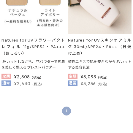
Natures for UVフラワーパクト
Natures for UVスキンケアミル
レフィル 11g/SPF32・PA+++
ク 30mL/SPF24・PA++（日焼
（おしろい）
け止め）
UVカットしながら、花パウダーで素肌
植物エキスで肌を整えながらUVカット
を美しく整えるプレストパウダー
する美容乳液
定期
¥
2,508
定期
¥
3,093
(税込)
(税込)
通常
¥2,640
通常
¥3,256
(税込)
(税込)
1