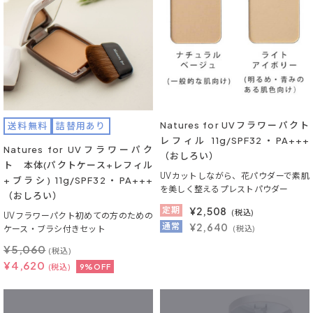
Natures for UVフラワーパクト
送料無料
詰替用あり
レフィル 11g/SPF32・PA+++
Natures for UVフラワーパク
（おしろい）
ト 本体(パクトケース+レフィル
UVカットしながら、花パウダーで素肌
+ブラシ) 11g/SPF32・PA+++
を美しく整えるプレストパウダー
（おしろい）
定期
¥
2,508
(税込)
UVフラワーパクト初めての方のための
通常
¥2,640
ケース・ブラシ付きセット
(税込)
¥
5,060
(税込)
¥
4,620
(税込)
9%OFF