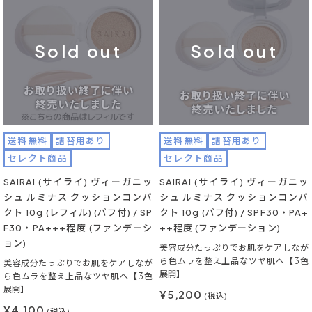
Sold out
Sold out
送料無料
詰替用あり
送料無料
詰替用あり
セレクト商品
セレクト商品
SAIRAI (サイライ) ヴィーガニッ
SAIRAI (サイライ) ヴィーガニッ
シュ ルミナス クッションコンパ
シュ ルミナス クッションコンパ
クト 10g (レフィル) (パフ付) / SP
クト 10g (パフ付) / SPF30・PA+
F30・PA+++程度 (ファンデーシ
++程度 (ファンデーション)
ョン)
美容成分たっぷりでお肌をケアしなが
ら色ムラを整え上品なツヤ肌へ【3色
美容成分たっぷりでお肌をケアしなが
展開】
ら色ムラを整え上品なツヤ肌へ【3色
展開】
¥5,200
(税込)
¥4,100
(税込)