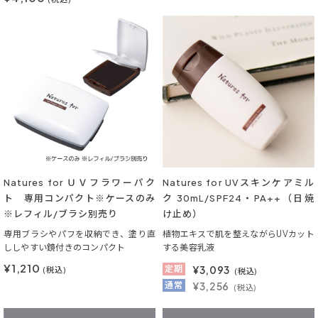
Natures for ＵＶフラワーパク
Natures for UVスキンケアミル
ト 専用コンパクト※ケースのみ
ク 30mL/SPF24・PA++（日焼
※レフィル/ブラシ別売り
け止め）
専用ブラシやパフを収納でき、塗り直
植物エキスで肌を整えながらUVカット
ししやすい鏡付きのコンパクト
する美容乳液
¥1,210
定期
¥
3,093
(税込)
(税込)
通常
¥3,256
(税込)