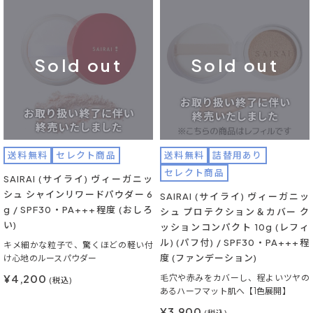
Sold out
Sold out
送料無料
セレクト商品
送料無料
詰替用あり
セレクト商品
SAIRAI (サイライ) ヴィーガニッ
シュ シャインリワードパウダー 6
SAIRAI (サイライ) ヴィーガニッ
g / SPF30・PA+++程度 (おしろ
シュ プロテクション＆カバー ク
い)
ッションコンパクト 10g (レフィ
ル) (パフ付) / SPF30・PA+++程
キメ細かな粒子で、驚くほどの軽い付
度 (ファンデーション)
け心地のルースパウダー
¥4,200
毛穴や赤みをカバーし、程よいツヤの
(税込)
あるハーフマット肌へ【1色展開】
¥3,900
(税込)