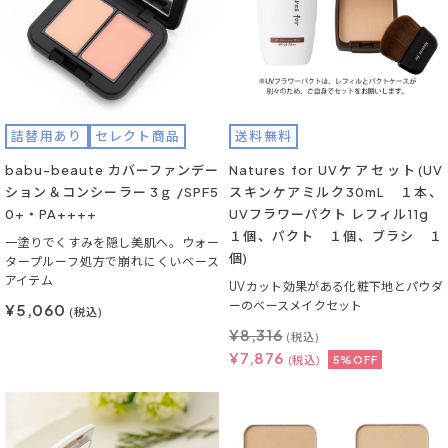
詰替用あり
セレクト商品
送料無料
babu-beaute カバーファンデー
Natures for UVケアセット(UV
ション＆コンシーラー 3ｇ /SPF5
スキンケアミルク30mL １本、
0+・PA++++
UVフラワーパクト レフィル11g
１個、パクト １個、ブラシ １
一塗りでくすみを隠し美肌へ。ウォー
個)
タープルーフ処方で崩れにくいベース
アイテム
UVカット効果がある化粧下地とパウダ
ーのベースメイクセット
¥5,060
(税込)
¥
8,316
(税込)
¥
7,876
(税込)
5%OFF