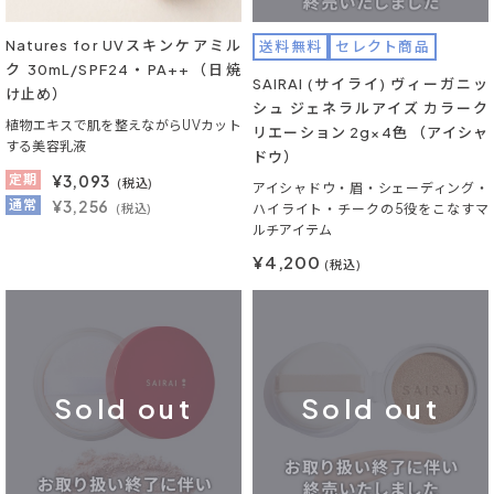
Natures for UVスキンケアミル
送料無料
セレクト商品
ク 30mL/SPF24・PA++（日焼
SAIRAI (サイライ) ヴィーガニッ
け止め）
シュ ジェネラルアイズ カラーク
植物エキスで肌を整えながらUVカット
リエーション 2g×4色 （アイシャ
する美容乳液
ドウ）
定期
¥
3,093
(税込)
アイシャドウ・眉・シェーディング・
通常
¥3,256
(税込)
ハイライト・チークの5役をこなすマ
ルチアイテム
¥4,200
(税込)
Sold out
Sold out