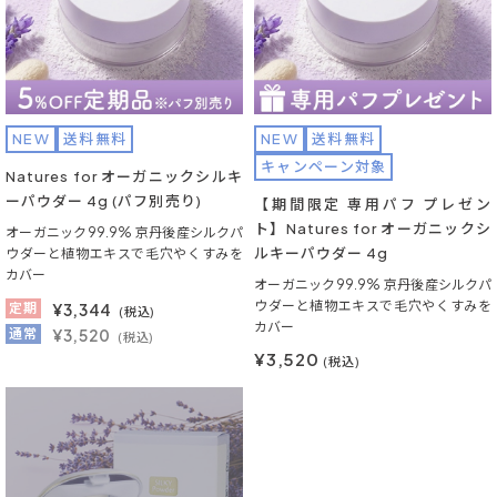
NEW
送料無料
NEW
送料無料
キャンペーン対象
Natures for オーガニックシルキ
ーパウダー 4g (パフ別売り)
【期間限定 専用パフ プレゼン
ト】Natures for オーガニックシ
オーガニック99.9% 京丹後産シルクパ
ルキーパウダー 4g
ウダーと植物エキスで毛穴やくすみを
カバー
オーガニック99.9% 京丹後産シルクパ
ウダーと植物エキスで毛穴やくすみを
定期
¥
3,344
(税込)
カバー
通常
¥3,520
(税込)
¥3,520
(税込)