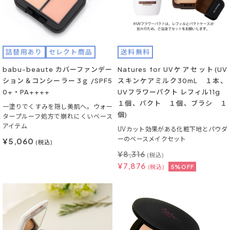
詰替用あり
セレクト商品
送料無料
babu-beaute カバーファンデー
Natures for UVケアセット(UV
ション＆コンシーラー 3ｇ /SPF5
スキンケアミルク30mL １本、
0+・PA++++
UVフラワーパクト レフィル11g
１個、パクト １個、ブラシ １
一塗りでくすみを隠し美肌へ。ウォー
個)
タープルーフ処方で崩れにくいベース
アイテム
UVカット効果がある化粧下地とパウダ
ーのベースメイクセット
¥5,060
(税込)
¥
8,316
(税込)
¥
7,876
(税込)
5%OFF