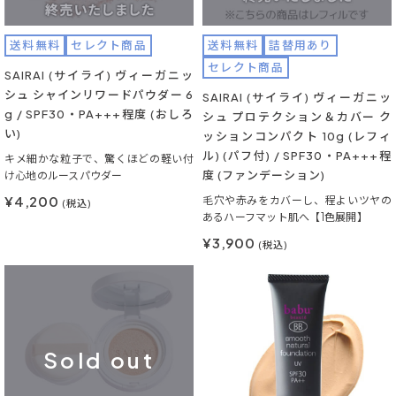
送料無料
セレクト商品
送料無料
詰替用あり
セレクト商品
SAIRAI (サイライ) ヴィーガニッ
シュ シャインリワードパウダー 6
SAIRAI (サイライ) ヴィーガニッ
g / SPF30・PA+++程度 (おしろ
シュ プロテクション＆カバー ク
い)
ッションコンパクト 10g (レフィ
ル) (パフ付) / SPF30・PA+++程
キメ細かな粒子で、驚くほどの軽い付
度 (ファンデーション)
け心地のルースパウダー
¥4,200
毛穴や赤みをカバーし、程よいツヤの
(税込)
あるハーフマット肌へ【1色展開】
¥3,900
(税込)
Sold out