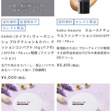
送料無料
詰替用あり
送料無料
セレクト商品
セレクト商品
babu-beaute スムースナチュ
ラルファンデーション25ml/SPF
SAIRAI (サイライ) ヴィーガニッ
30・PA++
シュ プロテクション＆カバー ク
ッションコンパクト 10g (パフ付)
敏感肌のためにプロヘアメイクが開発
/ SPF30・PA+++程度 (ファンデ
する自然由来成分100%の素肌感覚の
BBクリーム
ーション)
¥5,610
毛穴や赤みをカバーし、程よいツヤの
(税込)
あるハーフマット肌へ【1色展開】
¥5,000
(税込)