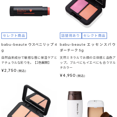
セレクト商品
詰替用あり
セレクト商品
babu-beaute ウスベニリップ 4
babu-beaute エッセンスパウ
g
ダーチーク 5g
自然由来成分で敏感な唇に保湿ケアと
天然ミネラルでお顔の立体感と血色ア
ナチュラルな彩りを。【2色展開】
ップ。ブルベにもイエベにも合うマル
チカラー
¥2,750
(税込)
¥4,950
(税込)