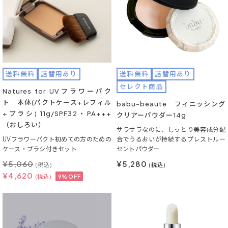
送料無料
詰替用あり
送料無料
詰替用あり
セレクト商品
Natures for UVフラワーパク
ト 本体(パクトケース+レフィル
babu-beaute フィニッシング
+ブラシ) 11g/SPF32・PA+++
クリアーパウダー14g
（おしろい）
サラサラなのに、しっとり美容成分配
UVフラワーパクト初めての方のための
合でうるおいが持続するプレストルー
ケース・ブラシ付きセット
セントパウダー
¥
5,060
¥5,280
(税込)
(税込)
¥
4,620
(税込)
9%OFF