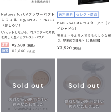
Natures for UVフラワーパクト
送料無料
セレクト商品
レフィル 11g/SPF32・PA+++
babu-beaute ラスターアイ（ア
（おしろい）
イシャドウ）
UVカットしながら、花パウダーで素肌
天然ミネラルラメでうるむような輝
を美しく整えるプレストパウダー
き、印象的な目元へ【3色展開】
定期
¥
2,508
(税込)
¥3,520
(税込)
通常
¥2,640
(税込)
Sold out
Sold out