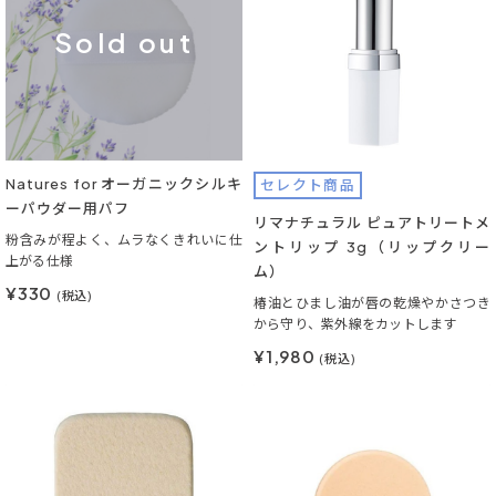
Sold out
Natures for オーガニックシルキ
セレクト商品
ーパウダー用パフ
リマナチュラル ピュアトリートメ
粉含みが程よく、ムラなくきれいに仕
ントリップ 3g（リップクリー
上がる仕様
ム）
¥330
(税込)
椿油とひまし油が唇の乾燥やかさつき
から守り、紫外線をカットします
¥1,980
(税込)