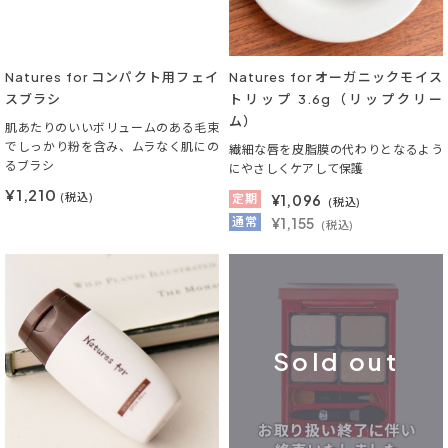
Natures for コンパクト用フェイ
Natures for オーガニックモイス
スブラシ
トリップ 3.6g（リップクリー
ム）
肌あたりのいいボリュームのある毛束
でしっかり粉を含み、ムラなく肌にの
繊細な唇を皮脂膜の代わりとなるよう
るブラシ
にやさしくケアして保護
¥1,210
(税込)
定期
¥
1,096
(税込)
通常
¥1,155
(税込)
Sold out